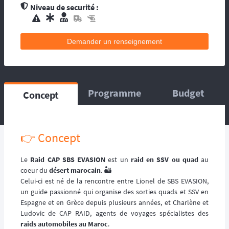
contacts d’assistance médicale locale.
Niveau de securité :
L’organisation dispose de médecin(s), et
d’une équipe médicale. Ils se répartissent sur
le circuit, ou suivent la progression de la
Demander un renseignement
course. La balise satellitaire est fortement
conseillée pour les accidents qui pourraient
survenir en dehors du tracé, ou les égarés.
L’organisation dispose d’au moins une
Programme
Budget
Concept
ambulance et/ou véhicule médicalisé à
poste ainsi que des médecins et équipes
médicales qui se répartissent sur le circuit,
ou suivent la progression de la course.
👉 Concept
L’organisation dispose d’hélicoptère(s),
d’ambulance, d’équipes médicales à poste
ainsi que des médecins et équipes médicales
Le
Raid CAP SBS EVASION
est un
raid en SSV ou quad
au
qui se répartissent sur le circuit, ou suivent la
coeur du
désert marocain
. 🏜️
progression de la course.
Celui-ci est né de la rencontre entre Lionel de SBS EVASION,
un guide passionné qui organise des sorties quads et SSV en
Espagne et en Grèce depuis plusieurs années, et Charlène et
Ludovic de CAP RAID, agents de voyages spécialistes des
raids automobiles au Maroc
.