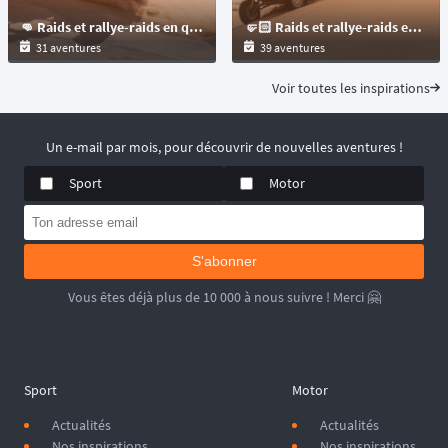
👊 Raids et rallye-raids en quad à travers le monde
🤛🏻 Raids et rallye-raids en SSV à travers le monde
31 aventures
39 aventures
Voir toutes les inspirations
Un e-mail par mois, pour découvrir de nouvelles aventures !
Sport
Motor
S'abonner
Vous êtes déjà plus de 10 000 à nous suivre ! Merci 🤗
Sport
Motor
Actualités
Actualités
Nos inspirations
Nos inspirations