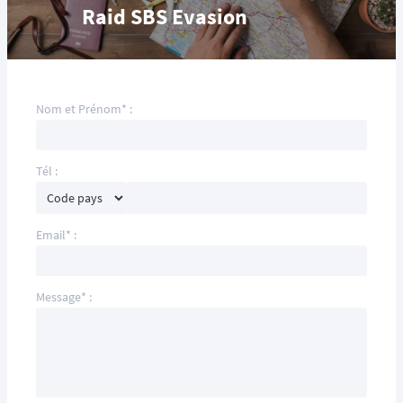
Raid SBS Evasion
Nom et Prénom* :
Tél :
Email* :
Message* :