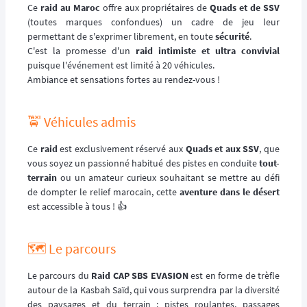
Ce
raid au Maroc
offre aux propriétaires de
Quads et de SSV
(toutes marques confondues) un cadre de jeu leur
permettant de s'exprimer librement, en toute
sécurité
.
C'est la promesse d'un
raid intimiste et ultra convivial
puisque l'événement est limité à 20 véhicules.
Ambiance et sensations fortes au rendez-vous !
🚖 Véhicules admis
Ce
raid
est exclusivement réservé aux
Quads et aux SSV
, que
vous soyez un passionné habitué des pistes en conduite
tout-
terrain
ou un amateur curieux souhaitant se mettre au défi
de dompter le relief marocain, cette
aventure dans le désert
est accessible à tous ! 👍
🗺️ Le parcours
Le parcours du
Raid CAP SBS EVASION
est en forme de trèfle
autour de la Kasbah Saïd, qui vous surprendra par la diversité
des paysages et du terrain : pistes roulantes, passages