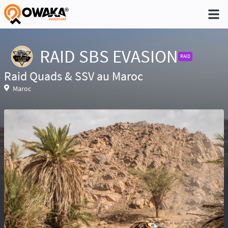
®
RAID SBS EVASION
RAID
Raid Quads & SSV au Maroc
Niveau 1 - Pratique non régulière (Quelques
Maroc
sorties dans l'année)
Niveau 2 - Pratique occasionnelle (Une sortie
par trimestre)
Niveau 3 - Pratique régulière (A déjà participé à
des aventures)
Niveau 4 - Pratique intensive (Participe
régulièrement à des aventures)
Niveau 5 - Expert (Sans limite)
Réservé aux baroudeurs, la prise de
risque fait partie de l’aventure. Conscient des
difficultés de recherche en cas d’accident ou