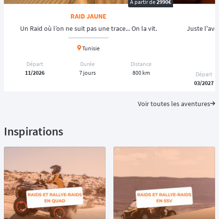
À partir de
2990€
RAID JAUNE
Un Raid où l’on ne suit pas une trace... On la vit.
Juste l'av
Tunisie
Départ
Durée
Distance
11/2026
7 jours
800 km
Départ
03/2027
Voir toutes les aventures
Inspirations