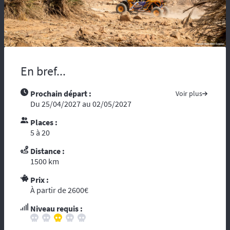
maladie, vous risquez d’être coupés du
monde et de tous moyens de secours.
Compter sur l’assistance des autochtones
n’est pas toujours aisée …. Nous vous
recommandons de partir avec tous les
contacts administratifs et de secours
En bref...
disponibles sur les pays traversés, prenez
avec vous les guides touristiques comme : «
Prochain départ :
Voir plus
le Guide du Routard ». Et par ces temps de
Du 25/04/2027 au 02/05/2027
crise mondiale, consultez le site du ministère
des affaires étrangères :
« Conseils aux
Places :
voyageurs »
. Le réseau GSM n’offre pas une
5 à 20
couverture à 100%, donc il est fortement
conseillé voire indispensable de se munir
Distance :
d’un téléphone ou d’une balise satellitaire.
1500 km
L’organisation dispose d’un
personnel
Prix :
diplômé de brevet d’Etat
et de premier
À partir de 2600€
secours. Dans le cadre d’une randonnée,
vous vous reposez sur l’ouvreur et le
Niveau requis :
fermeur qui ont les compétences
d’intervention des premiers secours et les