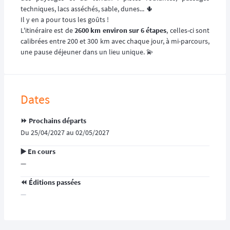
techniques, lacs asséchés, sable, dunes... 🌵
Il y en a pour tous les goûts !
L'itinéraire est de
2600 km environ sur 6 étapes
, celles-ci sont
calibrées entre 200 et 300 km avec chaque jour, à mi-parcours,
une pause déjeuner dans un lieu unique. 💫
Dates
⏩️ Prochains départs
Du 25/04/2027 au 02/05/2027
▶️ En cours
—
⏪️ Éditions passées
—