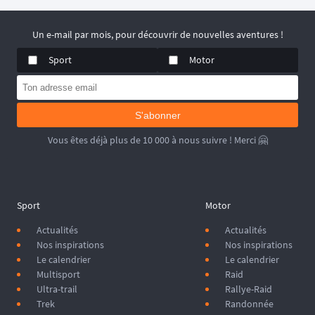
Un e-mail par mois, pour découvrir de nouvelles aventures !
Sport
Motor
S'abonner
Vous êtes déjà plus de 10 000 à nous suivre ! Merci 🤗
Sport
Motor
Actualités
Actualités
Nos inspirations
Nos inspirations
Le calendrier
Le calendrier
Multisport
Raid
Ultra-trail
Rallye-Raid
Trek
Randonnée