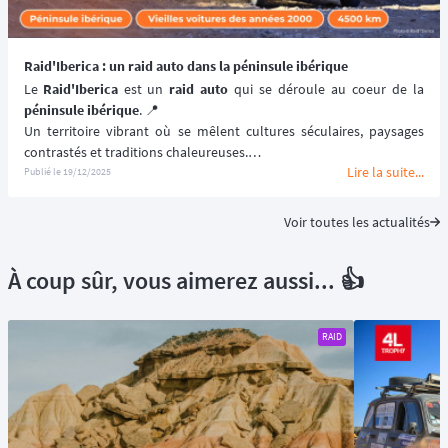
Raid'Iberica : un raid auto dans la péninsule ibérique
Le 
Raid'Iberica
 est un 
raid auto
péninsule ibérique
. 📍
Un territoire vibrant où se mêlent cultures séculaires, paysages 
contrastés et traditions chaleureuses.
Lire la suite...
📆 Prochaines dates : du 9 au 22 août 2026.
Publié le
19/12/2025
Voir toutes les actualités
À coup sûr, vous aimerez aussi... 👍
RAID