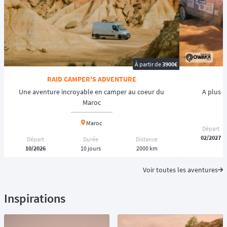
À partir de
3900€
RAID CAMPER'S ADVENTURE
Une aventure incroyable en camper au coeur du
A plus de
Maroc
Maroc
Départ
02/2027
Départ
Durée
Distance
10/2026
10 jours
2000 km
Voir toutes les aventures
Inspirations