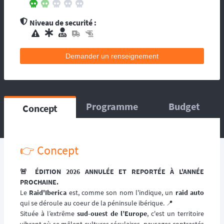
contacts d’assistance médicale locale.
L’organisation dispose de médecin(s), et
Niveau de securité :
d’une équipe médicale. Ils se répartissent sur
le circuit, ou suivent la progression de la
course. La balise satellitaire est fortement
Demander un renseignement
conseillée pour les accidents qui pourraient
survenir en dehors du tracé, ou les égarés.
L’organisation dispose d’au moins une
ambulance et/ou véhicule médicalisé à
poste ainsi que des médecins et équipes
Programme
Budget
Concept
médicales qui se répartissent sur le circuit,
ou suivent la progression de la course.
L’organisation dispose d’hélicoptère(s),
d’ambulance, d’équipes médicales à poste
👉 Concept
ainsi que des médecins et équipes médicales
qui se répartissent sur le circuit, ou suivent la
🚨 ÉDITION 2026 ANNULÉE ET REPORTÉE À L'ANNÉE
progression de la course.
PROCHAINE.
Le
Raid'Iberica
est, comme son nom l'indique, un
raid auto
qui se déroule au coeur de la péninsule ibérique. 📍
Située à l’extrême
sud-ouest de l’Europe
, c'est un territoire
vibrant où se mêlent cultures séculaires, paysages contrastés