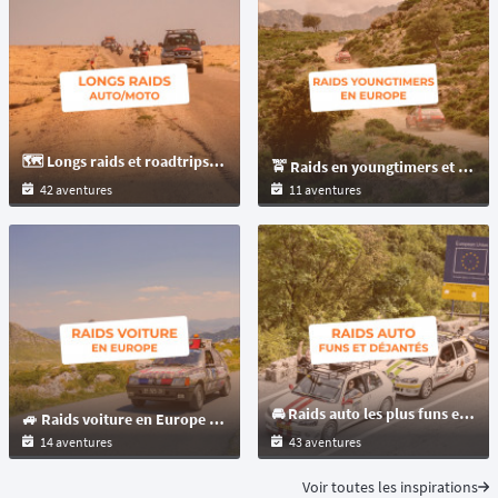
🗺️ Longs raids et roadtrips de plus de 3000 km à parcourir en auto ou moto à travers le monde
🚖 Raids en youngtimers et vieilles voitures en Europe
42 aventures
11 aventures
🚘 Raids auto les plus funs et décalés : vive les voitures folles, les défis barrés... mais bien encadrés !
🚙 Raids voiture en Europe : des road-trips incontournables à faire
14 aventures
43 aventures
Voir toutes les inspirations