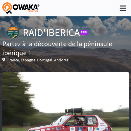
®
RAID'IBERICA
RAID
Partez à la découverte de la péninsule
Niveau 1 - Pratique non régulière (Quelques
ibérique !
sorties dans l'année)
France, Espagne, Portugal, Andorre
Niveau 2 - Pratique occasionnelle (Une sortie
par trimestre)
Niveau 3 - Pratique régulière (A déjà participé à
des aventures)
Niveau 4 - Pratique intensive (Participe
régulièrement à des aventures)
Niveau 5 - Expert (Sans limite)
Réservé aux baroudeurs, la prise de
risque fait partie de l’aventure. Conscient des
difficultés de recherche en cas d’accident ou