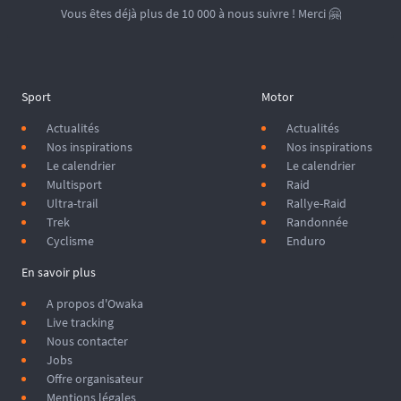
Vous êtes déjà plus de 10 000 à nous suivre ! Merci 🤗
Sport
Motor
Actualités
Actualités
Nos inspirations
Nos inspirations
Le calendrier
Le calendrier
Multisport
Raid
Ultra-trail
Rallye-Raid
Trek
Randonnée
Cyclisme
Enduro
En savoir plus
A propos d'Owaka
Live tracking
Nous contacter
Jobs
Offre organisateur
Mentions légales