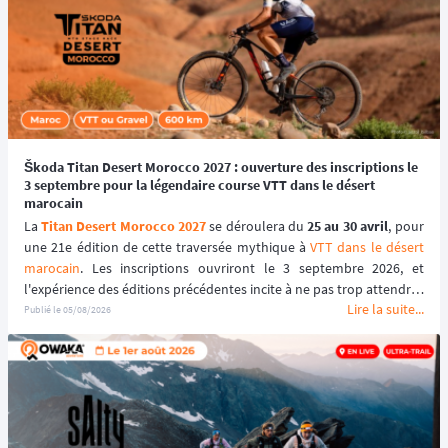
Škoda Titan Desert Morocco 2027 : ouverture des inscriptions le
3 septembre pour la légendaire course VTT dans le désert
marocain
La 
Titan Desert Morocco 2027
 se déroulera du 
25 au 30 avril
, pour 
une 21e édition de cette traversée mythique à 
VTT dans le désert 
marocain
. Les inscriptions ouvriront le 3 septembre 2026, et 
l'expérience des éditions précédentes incite à ne pas trop attendre : 
Lire la suite...
le tarif early bird, réservé aux 100 premiers inscrits, s'est envolé en 
Publié le
05/08/2026
quelques heures les années passées.