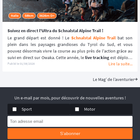
Suivez en direct l'Ultra du Schnalstal Alpine Trail !
Le grand départ est donné ! Le 
Schnalstal Alpine Trail
 bat son 
plein dans les paysages grandioses du Tyrol du Sud, et vous 
pouvez désormais vivre la course au plus près de l'action grâce au 
suivi en direct sur Owaka. Cette année, le 
live tracking
 est déployé 
Lire la suite...
spécifiquement pour la distance reine de l'événement afin de 
Publié le
01/08/2026
garantir une expérience sécurisée et immersive. ⛰️🏃‍♂️
Le Mag’ de l’aventurier
Un e-mail par mois, pour découvrir de nouvelles aventures !
Sport
Motor
S'abonner