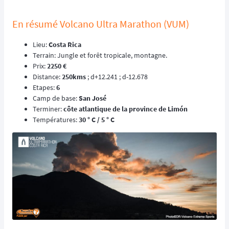
En résumé Volcano Ultra Marathon (VUM)
Lieu:
Costa Rica
Terrain: Jungle et forêt tropicale, montagne.
Prix:
2250 €
Distance:
250kms
; d+12.241 ; d-12.678
Etapes:
6
Camp de base:
San José
Terminer:
côte atlantique de la province de Limón
Températures:
30 ° C / 5 ° C