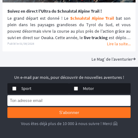
Suivez en direct l'Ultra du Schnalstal Alpine Trail !
Le grand départ est donné ! Le 
Schnalstal Alpine Trail
 bat son 
plein dans les paysages grandioses du Tyrol du Sud, et vous 
pouvez désormais vivre la course au plus près de l'action grâce au 
suivi en direct sur Owaka. Cette année, le 
live tracking
 est déployé 
Lire la suite...
spécifiquement pour la distance reine de l'événement afin de 
Publié le
01/08/2026
garantir une expérience sécurisée et immersive. ⛰️🏃‍♂️
Le Mag’ de l’aventurier
Un e-mail par mois, pour découvrir de nouvelles aventures !
Sport
Motor
S'abonner
Vous êtes déjà plus de 10 000 à nous suivre ! Merci 🤗