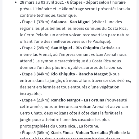
28 mars au 03 avril 2021 - 6 Étapes - départ selon l’horaire
prévu. L’itinéraire et le kilométrage seront présentés lors du
contrôle technique. technique.
• Étape 1 (32km):
Solanea - San Miguel
(visitez l’une des
régions les plus belles et les moins connues du Costa Rica,
le Cerro Pelado, un ancien volcan reconverti en parc naturel
offrant l’une des meilleures vues sur le Pacifique).
• Étape 2 (28km):
San Miguel - Río Chiquito
(Arrivée au
même lac Arenal, où l'impressionnant volcan Arenal nous
attend.) Le symbole caractéristique du Costa Rica nous
donnera l'un des plus incroyables aurores de la course.
• Étape 3 (44km):
Rio Chiquito - Rancho Margot
(Nous
entrons dans la jungle, où nous allons traverser des rivières,
des sentiers fermés et tous entourés d'une végétation
incroyable).
• Étape 4 (21km):
Rancho Margot - La Fortuna
(Nouveauté
cette année, nous arriverons au volcan Arenal et au volcan
Cerro Chato, deux volcans côte à côte dans la forêt et la
jungle pour atteindre l'une des cascades les plus
photographiées du Costa Rica. , La fortune.
• Étape 5 (36km):
Oasis Finca - Volcan Turrialba
(Étoile de la