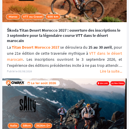
Škoda Titan Desert Morocco 2027 : ouverture des inscriptions le
3 septembre pour la légendaire course VTT dans le désert
marocain
La 
Titan Desert Morocco 2027
 se déroulera du 
25 au 30 avril
, pour 
une 21e édition de cette traversée mythique à 
VTT dans le désert 
marocain
. Les inscriptions ouvriront le 3 septembre 2026, et 
l'expérience des éditions précédentes incite à ne pas trop attendre : 
Lire la suite...
le tarif early bird, réservé aux 100 premiers inscrits, s'est envolé en 
Publié le
05/08/2026
quelques heures les années passées.