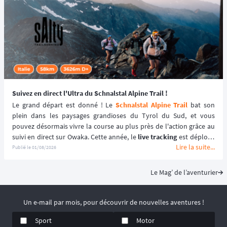
Suivez en direct l'Ultra du Schnalstal Alpine Trail !
Le grand départ est donné ! Le 
Schnalstal Alpine Trail
 bat son 
plein dans les paysages grandioses du Tyrol du Sud, et vous 
pouvez désormais vivre la course au plus près de l'action grâce au 
suivi en direct sur Owaka. Cette année, le 
live tracking
 est déployé 
Lire la suite...
spécifiquement pour la distance reine de l'événement afin de 
Publié le
01/08/2026
garantir une expérience sécurisée et immersive. ⛰️🏃‍♂️
Le Mag’ de l’aventurier
Un e-mail par mois, pour découvrir de nouvelles aventures !
Sport
Motor