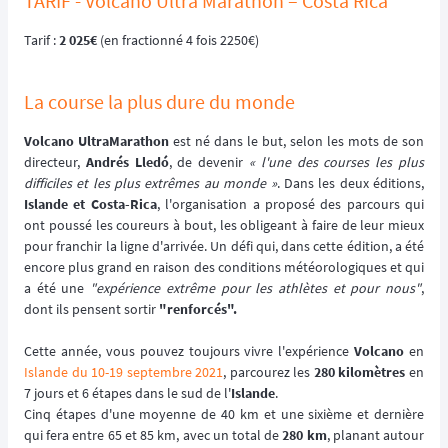
TARIF - Volcano Ultra Marathon – Costa Rica
Tarif :
2 025€
(en fractionné 4 fois 2250€)
La course la plus dure du monde
Volcano UltraMarathon
est né dans le but, selon les mots de son
directeur,
Andrés Lledó
, de devenir
« l'une des courses les plus
difficiles et les plus extrêmes au monde »
. Dans les deux éditions,
Islande et Costa-Rica
, l'organisation a proposé des parcours qui
ont poussé les coureurs à bout, les obligeant à faire de leur mieux
pour franchir la ligne d'arrivée. Un défi qui, dans cette édition, a été
encore plus grand en raison des conditions météorologiques et qui
a été une
"expérience extrême pour les athlètes et pour nous"
,
dont ils pensent sortir
"renforcés".
Cette année, vous pouvez toujours vivre l'expérience
Volcano
en
Islande du 10-19 septembre 2021
, parcourez les
280 kilomètres
en
7 jours et 6 étapes dans le sud de l'
Islande
.
Cinq étapes d'une moyenne de 40 km et une sixième et dernière
qui fera entre 65 et 85 km, avec un total de
280 km
, planant autour