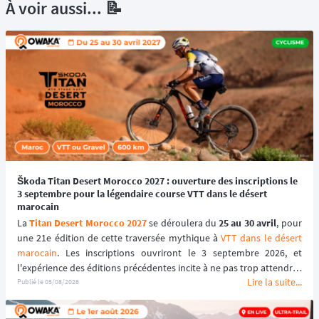
À voir aussi... 📝
Škoda Titan Desert Morocco 2027 : ouverture des inscriptions le
3 septembre pour la légendaire course VTT dans le désert
marocain
La 
Titan Desert Morocco 2027
 se déroulera du 
25 au 30 avril
, pour 
une 21e édition de cette traversée mythique à 
VTT dans le désert 
marocain
. Les inscriptions ouvriront le 3 septembre 2026, et 
l'expérience des éditions précédentes incite à ne pas trop attendre : 
Lire la suite...
le tarif early bird, réservé aux 100 premiers inscrits, s'est envolé en 
Publié le
05/08/2026
quelques heures les années passées.