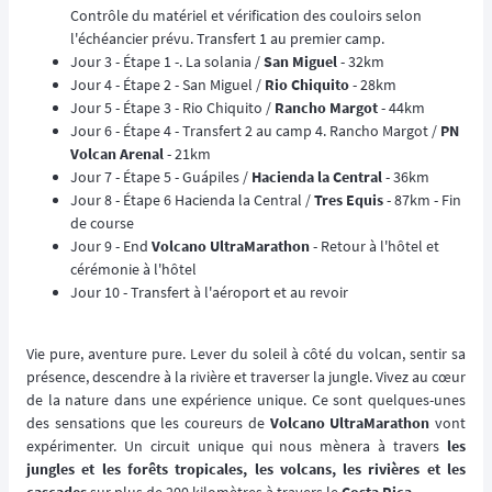
Contrôle du matériel et vérification des couloirs selon
l'échéancier prévu. Transfert 1 au premier camp.
Jour 3 - Étape 1 -. La solania /
San Miguel
- 32km
Jour 4 - Étape 2 - San Miguel /
Rio Chiquito
- 28km
Jour 5 - Étape 3 - Rio Chiquito /
Rancho Margot
- 44km
Jour 6 - Étape 4 - Transfert 2 au camp 4. Rancho Margot /
PN
Volcan Arenal
- 21km
Jour 7 - Étape 5 - Guápiles /
Hacienda la Central
- 36km
Jour 8 - Étape 6 Hacienda la Central /
Tres Equis
- 87km - Fin
de course
Jour 9 - End
Volcano UltraMarathon
- Retour à l'hôtel et
cérémonie à l'hôtel
Jour 10 - Transfert à l'aéroport et au revoir
Vie pure, aventure pure. Lever du soleil à côté du volcan, sentir sa
présence, descendre à la rivière et traverser la jungle. Vivez au cœur
de la nature dans une expérience unique. Ce sont quelques-unes
des sensations que les coureurs de
Volcano UltraMarathon
vont
expérimenter. Un circuit unique qui nous mènera à travers
les
jungles et les forêts tropicales, les volcans, les rivières et les