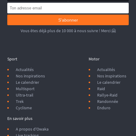
S'abonner
Vous êtes déjà plus de 10 000 à nous suivre ! Merci 🤗
Sport
Motor
Actualités
Actualités
Nos inspirations
Nos inspirations
Le calendrier
Le calendrier
Multisport
Raid
Ultra-trail
Rallye-Raid
Trek
Randonnée
Cyclisme
Enduro
En savoir plus
A propos d'Owaka
Live tracking