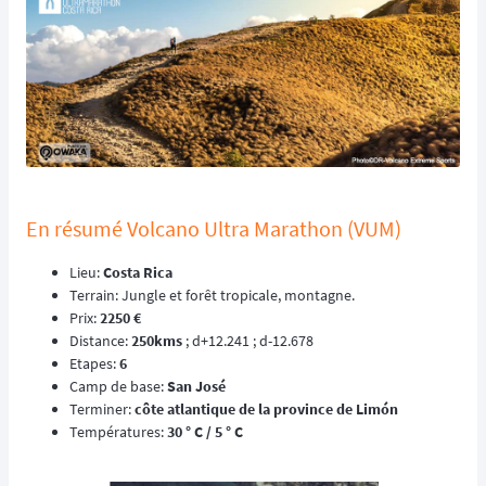
En résumé Volcano Ultra Marathon (VUM)
Lieu:
Costa Rica
Terrain: Jungle et forêt tropicale, montagne.
Prix:
2250 €
Distance:
250kms
; d+12.241 ; d-12.678
Etapes:
6
Camp de base:
San José
Terminer:
côte atlantique de la province de Limón
Températures:
30 ° C / 5 ° C