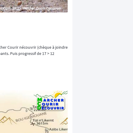
cher Courir nécouvrir (chèque à joindre
pants. Puis progressif de 17 > 12