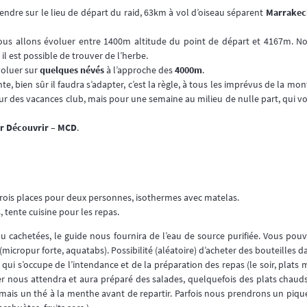
rendre sur le lieu de départ du raid, 63km à vol d’oiseau séparent
Marrakec
nous allons évoluer entre 1400m altitude du point de départ et 4167m. 
 il est possible de trouver de l’herbe.
voluer sur
quelques névés
à l’approche des
4000m
.
te, bien sûr il faudra s’adapter, c’est la règle, à tous les imprévus de la m
ur des vacances club, mais pour une semaine au milieu de nulle part, qui v
r Découvrir – MCD
.
 trois places pour deux personnes, isothermes avec matelas.
 tente cuisine pour les repas.
eau cachetées, le guide nous fournira de l’eau de source purifiée. Vous p
micropur forte, aquatabs). Possibilité (aléatoire) d’acheter des bouteilles d
ui s’occupe de l’intendance et de la préparation des repas (le soir, plats 
nier nous attendra et aura préparé des salades, quelquefois des plats cha
fé mais un thé à la menthe avant de repartir. Parfois nous prendrons un pique