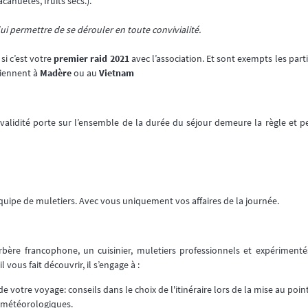
ahuètes, fruits secs.).
ui permettre de se dérouler en toute convivialité.
si c’est votre
premier raid 2021
avec l’association. Et sont exempts les parti
viennent à
Madère
ou au
Vietnam
validité porte sur l’ensemble de la durée du séjour demeure la règle et p
uipe de muletiers. Avec vous uniquement vos affaires de la journée.
bère francophone, un cuisinier, muletiers professionnels et expérimenté
vous fait découvrir, il s’engage à :
votre voyage: conseils dans le choix de l'itinéraire lors de la mise au point
s météorologiques.