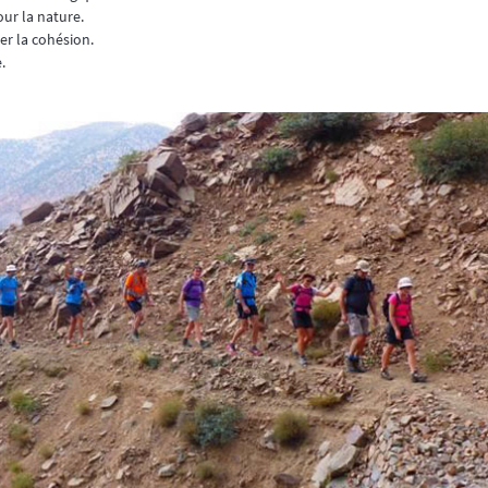
our la nature.
er la cohésion.
.