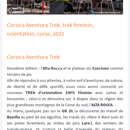
Corsica Aventura Trek, trek feminin,
orientation, corse, 2021
Corsica Aventura Trek
Deuxième édition : l'
Alta-Rocca
et le plateau du
Cuscionu
comme
terrains de jeu
Afin de répondre à vos attentes, à votre soif d’aventures, de nature,
de liberté et de défis sportifs, nous vous avons concocté un
nouveau
TREK d’orientation 100% féminin
avec cartes et
boussoles ; celui-ci se déroulera sur 4 étapes dans la région des
plus grandioses montagnes de la Corse du sud, l’
ALTA ROCCA
.
Au menu, quelques pas sur le
GR 20
, la découverte du massif de
Bavella
au pied de ses aiguilles, les tracés du
«Mare A Mare sud»
et
ses pistes forestières au milieu de pins
Larici
, des sentiers de
transhumance, et surtout la belle traversée du plateau du