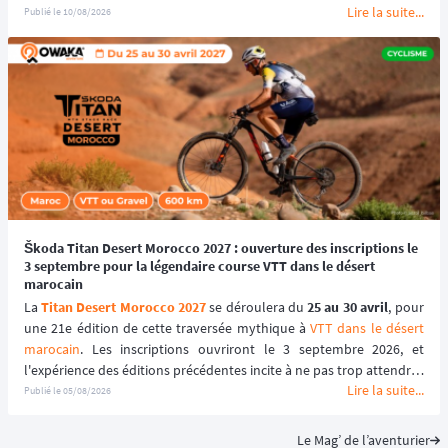
Lire la suite...
week-end en véritable évasion trail, sans sacrifier son planning.
Publié le
10/08/2026
Škoda Titan Desert Morocco 2027 : ouverture des inscriptions le
3 septembre pour la légendaire course VTT dans le désert
marocain
La 
Titan Desert Morocco 2027
 se déroulera du 
25 au 30 avril
, pour 
une 21e édition de cette traversée mythique à 
VTT dans le désert 
marocain
. Les inscriptions ouvriront le 3 septembre 2026, et 
l'expérience des éditions précédentes incite à ne pas trop attendre : 
Lire la suite...
le tarif early bird, réservé aux 100 premiers inscrits, s'est envolé en 
Publié le
05/08/2026
quelques heures les années passées.
Le Mag’ de l’aventurier