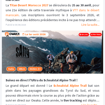
La 
Titan Desert Morocco 2027
 se déroulera du 
25 au 30 avril
, pour 
une 21e édition de cette traversée mythique à 
VTT dans le désert 
marocain
. Les inscriptions ouvriront le 3 septembre 2026, et 
l'expérience des éditions précédentes incite à ne pas trop attendre : 
Lire la suite...
le tarif early bird, réservé aux 100 premiers inscrits, s'est envolé en 
Publié le
05/08/2026
quelques heures les années passées.
Suivez en direct l'Ultra du Schnalstal Alpine Trail !
Le grand départ est donné ! Le 
Schnalstal Alpine Trail
 bat son 
plein dans les paysages grandioses du Tyrol du Sud, et vous 
pouvez désormais vivre la course au plus près de l'action grâce au 
suivi en direct sur Owaka. Cette année, le 
live tracking
 est déployé 
Lire la suite...
Publié le
01/08/2026