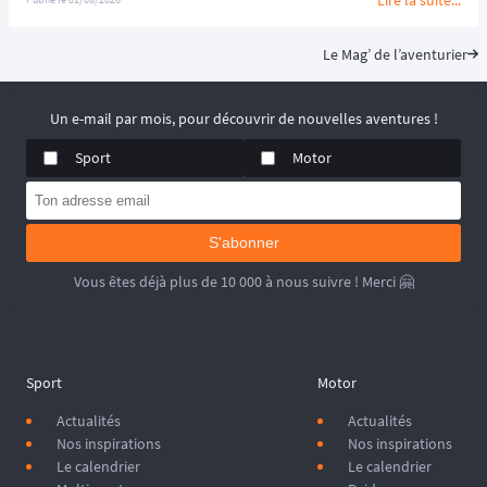
spécifiquement pour la distance reine de l'événement afin de 
garantir une expérience sécurisée et immersive. ⛰️🏃‍♂️
Le Mag’ de l’aventurier
Un e-mail par mois, pour découvrir de nouvelles aventures !
Sport
Motor
S'abonner
Vous êtes déjà plus de 10 000 à nous suivre ! Merci 🤗
Sport
Motor
Actualités
Actualités
Nos inspirations
Nos inspirations
Le calendrier
Le calendrier