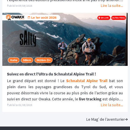
Lire la suite...
le tarif early bird, réservé aux 100 premiers inscrits, s'est envolé en 
Publié le
05/08/2026
quelques heures les années passées.
Suivez en direct l'Ultra du Schnalstal Alpine Trail !
Le grand départ est donné ! Le 
Schnalstal Alpine Trail
 bat son 
plein dans les paysages grandioses du Tyrol du Sud, et vous 
pouvez désormais vivre la course au plus près de l'action grâce au 
suivi en direct sur Owaka. Cette année, le 
live tracking
 est déployé 
Lire la suite...
spécifiquement pour la distance reine de l'événement afin de 
Publié le
01/08/2026
garantir une expérience sécurisée et immersive. ⛰️🏃‍♂️
Le Mag’ de l’aventurier