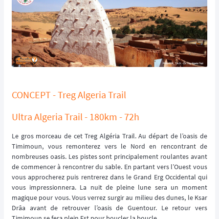
CONCEPT - Treg Algeria Trail
Ultra Algeria Trail - 180km - 72h
Le gros morceau de cet Treg Algéria Trail. Au départ de l’oasis de
Timimoun, vous remonterez vers le Nord en rencontrant de
nombreuses oasis. Les pistes sont principalement roulantes avant
de commencer à rencontrer du sable. En partant vers l’Ouest vous
vous approcherez puis rentrerez dans le Grand Erg Occidental qui
vous impressionnera. La nuit de pleine lune sera un moment
magique pour vous. Vous verrez surgir au milieu des dunes, le Ksar
Drâa avant de retrouver l’oasis de Guentour. Le retour vers
Timimoun se fera plein Est pour boucler la boucle.