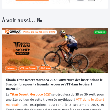
À voir aussi... 📝
Škoda Titan Desert Morocco 2027 : ouverture des inscriptions le
3 septembre pour la légendaire course VTT dans le désert
marocain
La 
Titan Desert Morocco 2027
 se déroulera du 
25 au 30 avril
, pour 
une 21e édition de cette traversée mythique à 
VTT dans le désert 
marocain
. Les inscriptions ouvriront le 3 septembre 2026, et 
l'expérience des éditions précédentes incite à ne pas trop attendre : 