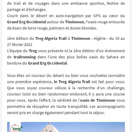
de trail et de voyages dans une ambiance sportive, festive de
partage et d’échanges.
Courir dans le désert en auto-navigation par GPS au cœur du
Grand Erg Occidental
autour de
Timimoun
, l'oasis rouge entourée
de ksars de terre rouge, palmiers et dunes blondes.
1ère édition du
Treg Algeria Trail
à
Timimoun
- Algérie - du 19 au
27 février 2021
L'équipe du
Treg
vous présente ici la 1ère édition d'un événement
de
trailrunning
dans l’une des plus belles oasis du Sahara en
bordure du
Grand Erg Occidental
.
Vous êtes un coureur du désert ou bien vous souhaitez connaitre
une première expérience,
le Treg Algeria Trail
est fait pour vous.
Que vous soyez coureur véloce à la recherche d’un challenge,
coureur loisir ou bien randonneur endurant, il y aura une course
pour vous. Après l’effort, la sérénité de l’
oasis de Timimoun
vous
permettra de récupérer en toute tranquillité. Les accompagnants
seront pris en charge également pendant tout le séjour.