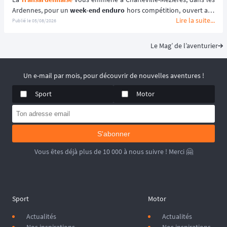
Ardennes, pour un 
week-end enduro
 hors compétition, ouvert aux 
Lire la suite...
motos enduro, trail et trial dès 125 cm³. 🏍️
Publié le
05/08/2026
Portée par le Moto Club de Charleville-Mézières en Ardennes 
(MCCMA) depuis plus de 30 éditions, cette 
aventure moto
 mise sur 
Le Mag’ de l’aventurier
le plaisir de rouler plutôt que sur la performance chronométrée. 
😉
📆 Prochaines dates : du 19 au 20 Septembre 2026.
Un e-mail par mois, pour découvrir de nouvelles aventures !
Sport
Motor
S'abonner
Vous êtes déjà plus de 10 000 à nous suivre ! Merci 🤗
Sport
Motor
Actualités
Actualités