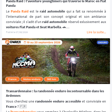
Panda Raid : l'aventure youngtimers qui traverse le Maroc en Fiat
Panda
Le 
Panda Raid
 est le 
raid automobile
 qui a fait sa renommée à 
l'international de part son concept original et son ambiance 
conviviale ; il s'adit d'un 
raid automobile
voitures Fiat Panda et Seat Marbella
. 🚗
Lire la suite...
Une véritable 
aventure offroad
 qui se déroule au coeur du 
désert 
Publié le
07/08/2026
marocain
 à bord de 
véhicules youngtimers
. 🚘🌵
📆 Prochaines dates : du 3 au 10 avril 2027.
Transardennaise : la randonnée enduro incontournable dans les
Ardennes
Vous cherchez une 
randonnée enduro accessible 
France
 ? 🇫🇷
La 
Transardennaise
 vous emmène à Charleville-Mézières, dans les 