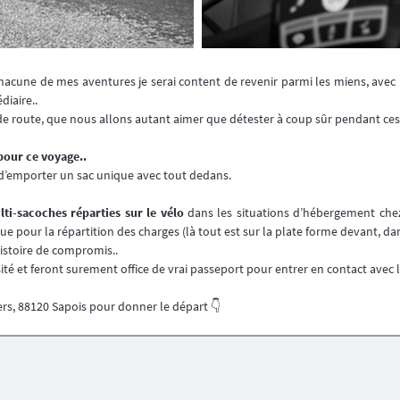
cune de mes aventures je serai content de revenir parmi les miens, avec 
iaire..
route, que nous allons autant aimer que détester à coup sûr pendant ces 
pour ce voyage..
té d’emporter un sac unique avec tout dedans.
lti-sacoches réparties sur le vélo
dans les situations d’hébergement che
e pour la répartition des charges (là tout est sur la plate forme devant, da
istoire de compromis..
osité et feront surement office de vrai passeport pour entrer en contact avec
vers, 88120 Sapois pour donner le départ 👇️