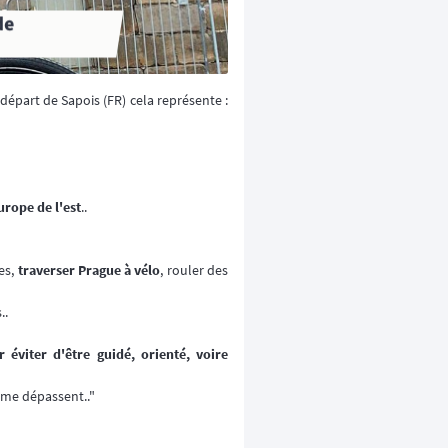
 départ de Sapois (FR) cela représente :
urope de l'est
..
es,
traverser Prague à vélo
, rouler des
..
r éviter d'être guidé, orienté, voire
i me dépassent.."