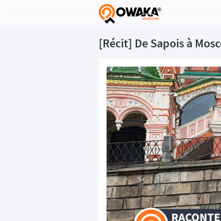
®
[Récit] De Sapois à Mos