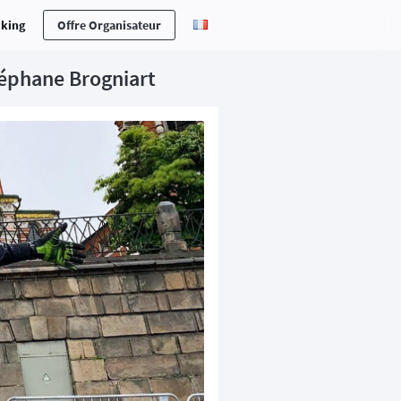
cking
Offre Organisateur
téphane Brogniart