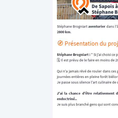
Stéphane Brogniart
aventurier
dans l'
2800 km
.
🧭 Présentation du proj
Stéphane Brogniart :
" Si j'ai choisi c
🗓️ Il est prévu de le faire en moins de 20
Qui n'a jamais rêvé de rouler dans ces 
journées entières en pleine forêt biélo
Je passe sous silence l'art culinaire d
J'ai la chance d'être relativement d
endoctriné..
Je suis plus branché gens qui sont conn