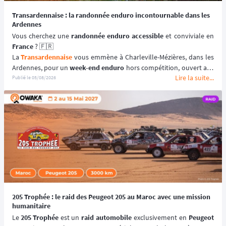
Transardennaise : la randonnée enduro incontournable dans les
Ardennes
Vous cherchez une 
randonnée enduro accessible 
France
 ? 🇫🇷
La 
Transardennaise
 vous emmène à Charleville-Mézières, dans les 
Ardennes, pour un 
week-end enduro
 hors compétition, ouvert aux 
Lire la suite...
motos enduro, trail et trial dès 125 cm³. 🏍️
Publié le
05/08/2026
Portée par le Moto Club de Charleville-Mézières en Ardennes 
(MCCMA) depuis plus de 30 éditions, cette 
aventure moto
 mise sur 
le plaisir de rouler plutôt que sur la performance chronométrée. 
😉
📆 Prochaines dates : du 19 au 20 Septembre 2026.
205 Trophée : le raid des Peugeot 205 au Maroc avec une mission
humanitaire
Le 
205 Trophée
 est un 
raid automobile
 exclusivement en 
Peugeot 