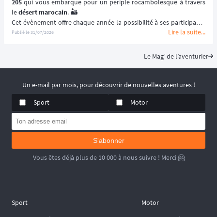
205
 qui vous embarque pour un périple rocambolesque à travers 
le 
désert marocain
. 🏜️
Cet évènement offre chaque année la possibilité à ses participants 
Lire la suite...
de (re)découvrir le Maroc en traversant ses paysages les plus 
Publié le
31/07/2026
emblématiques et les plus désertiques. 🌵
Visant à renouer avec l’esprit des 
premiers rallye-raids
, le 
205 
Le Mag’ de l’aventurier
Trophée
 est un 
véritable défi humain
solidarité
 et le dépassement de soi ! 🚙
📆 Prochaines dates : du 2 au 15 Mai 2027.
Un e-mail par mois, pour découvrir de nouvelles aventures !
Sport
Motor
S'abonner
Vous êtes déjà plus de 10 000 à nous suivre ! Merci 🤗
Sport
Motor