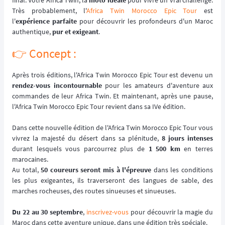
final. Votre Africa Twin, la
moto idéale
pour vivre un vrai challenge.
Très probablement, l'
Africa Twin Morocco Epic Tour
est
l'
expérience parfaite
pour découvrir les profondeurs d'un Maroc
authentique,
pur et exigeant
.
👉️ Concept :
Après trois éditions, l'Africa Twin Morocco Epic Tour est devenu un
rendez-vous incontournable
pour les amateurs d'aventure aux
commandes de leur Africa Twin. Et maintenant, après une pause,
l'Africa Twin Morocco Epic Tour revient dans sa IVe édition.
Dans cette nouvelle édition de l'Africa Twin Morocco Epic Tour vous
vivrez la majesté du désert dans sa plénitude,
8 jours intenses
durant lesquels vous parcourrez plus de
1 500 km
en terres
marocaines.
Au total,
50 coureurs seront mis à l'épreuve
dans les conditions
les plus exigeantes, ils traverseront des langues de sable, des
marches rocheuses, des routes sinueuses et sinueuses.
Du 22 au 30 septembre
,
inscrivez-vous
pour découvrir la magie du
Maroc dans cette aventure unique, dans une édition très spéciale.