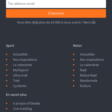
S'abonner
Vous êtes déjà plus de 10 000 à nous suivre ! Merci 🤗
Sport
Motor
Actualités
Actualités
Nos inspirations
Nos inspirations
Le calendrier
Le calendrier
Multisport
Raid
Ultra-trail
Rallye-Raid
Trek
Randonnée
Cyclisme
Enduro
En savoir plus
A propos d'Owaka
Live tracking