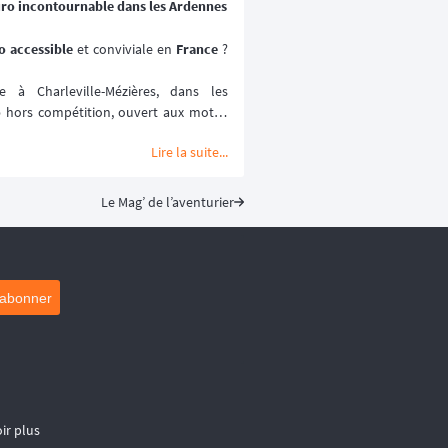
uro incontournable dans les Ardennes
 accessible 
et conviviale en 
France
 ? 
à Charleville-Mézières, dans les 
o
 hors compétition, ouvert aux motos 
Lire la suite...
ville-Mézières en Ardennes (MCCMA) 
ture moto
 mise sur le plaisir de rouler 
ométrée. 😉
Le Mag’ de l’aventurier
ptembre 2026.
'abonner
ir plus