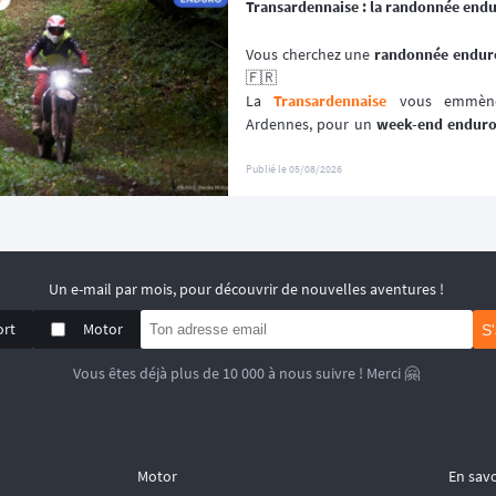
Transardennaise : la randonnée end
Vous cherchez une 
randonnée enduro
🇫🇷
La 
Transardennaise
 vous emmène 
Ardennes, pour un 
week-end endur
enduro, trail et trial dès 125 cm³. 🏍️
Portée par le Moto Club de Charle
Publié le
05/08/2026
depuis plus de 30 éditions, cette 
aven
plutôt que sur la performance chron
📆 Prochaines dates : du 19 au 20 Se
Un e-mail par mois, pour découvrir de nouvelles aventures !
ort
Motor
S
Vous êtes déjà plus de 10 000 à nous suivre ! Merci 🤗
Motor
En savo