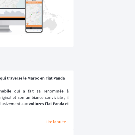
qui traverse le Maroc en Fiat Panda
mobile
 qui a fait sa renommée à 
iginal et son ambiance conviviale ; il 
xlusivement aux 
voitures Fiat Panda et 
e déroule au coeur du 
désert marocain
Lire la suite...

 2027.