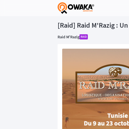
®
[Raid] Raid M'Razig : Un 
Raid M'Razig
RAID