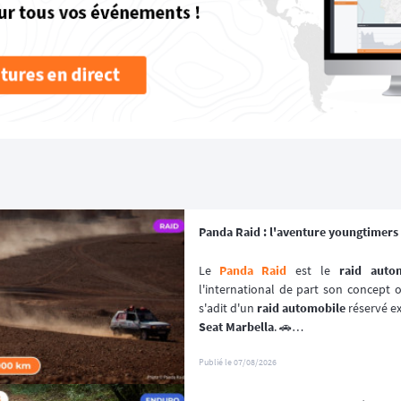
Panda Raid : l'aventure youngtimers 
Le 
Panda Raid
 est le 
raid auto
l'international de part son concept or
s'adit d'un 
raid automobile
 réservé e
Seat Marbella
. 🚗
Une véritable 
aventure offroad
 qui s
à bord de 
véhicules youngtimers
. 🚘
Publié le
07/08/2026
📆 Prochaines dates : du 3 au 10 avril