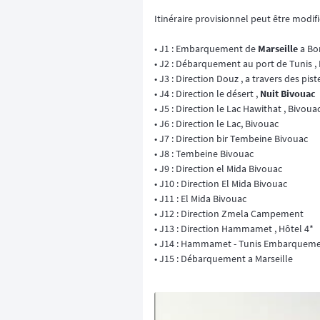
Itinéraire provisionnel peut être modif
• J1 : Embarquement de
Marseille
a Bor
• J2 : Débarquement au port de Tunis , 
• J3 : Direction Douz , a travers des pist
• J4 : Direction le désert ,
Nuit Bivouac
• J5 : Direction le Lac Hawithat , Bivoua
• J6 : Direction le Lac, Bivouac
• J7 : Direction bir Tembeine Bivouac
• J8 : Tembeine Bivouac
• J9 : Direction el Mida Bivouac
• J10 : Direction El Mida Bivouac
• J11 : El Mida Bivouac
• J12 : Direction Zmela Campement
• J13 : Direction Hammamet , Hôtel 4*
• J14 : Hammamet - Tunis Embarquem
• J15 : Débarquement a Marseille