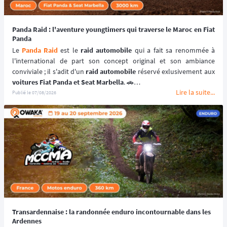
Panda Raid : l'aventure youngtimers qui traverse le Maroc en Fiat
Panda
Le 
Panda Raid
 est le 
raid automobile
 qui a fait sa renommée à 
l'international de part son concept original et son ambiance 
conviviale ; il s'adit d'un 
raid automobile
voitures Fiat Panda et Seat Marbella
. 🚗
Lire la suite...
Une véritable 
aventure offroad
 qui se déroule au coeur du 
désert 
Publié le
07/08/2026
marocain
 à bord de 
véhicules youngtimers
. 🚘🌵
📆 Prochaines dates : du 3 au 10 avril 2027.
Transardennaise : la randonnée enduro incontournable dans les
Ardennes