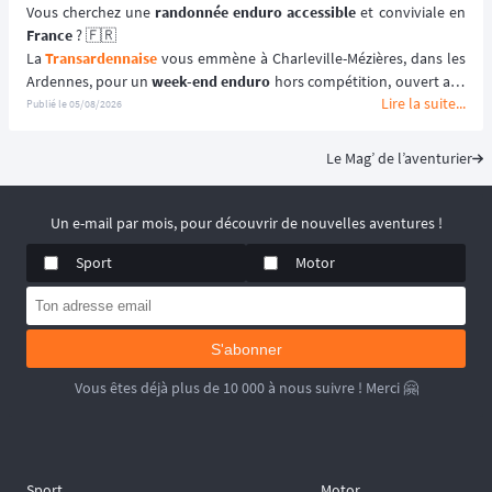
Vous cherchez une 
randonnée enduro accessible 
France
 ? 🇫🇷
La 
Transardennaise
 vous emmène à Charleville-Mézières, dans les 
Ardennes, pour un 
week-end enduro
 hors compétition, ouvert aux 
Lire la suite...
motos enduro, trail et trial dès 125 cm³. 🏍️
Publié le
05/08/2026
Portée par le Moto Club de Charleville-Mézières en Ardennes 
(MCCMA) depuis plus de 30 éditions, cette 
aventure moto
 mise sur 
Le Mag’ de l’aventurier
le plaisir de rouler plutôt que sur la performance chronométrée. 
😉
📆 Prochaines dates : du 19 au 20 Septembre 2026.
Un e-mail par mois, pour découvrir de nouvelles aventures !
Sport
Motor
S'abonner
Vous êtes déjà plus de 10 000 à nous suivre ! Merci 🤗
Sport
Motor