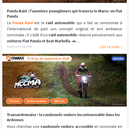
Panda Raid : l'aventure youngtimers qui traverse le Maroc en Fiat
Panda
Le 
Panda Raid
 est le 
raid automobile
 qui a fait sa renommée à 
l'international de part son concept original et son ambiance 
conviviale ; il s'adit d'un 
raid automobile
voitures Fiat Panda et Seat Marbella
. 🚗
Lire la suite...
Une véritable 
aventure offroad
 qui se déroule au coeur du 
désert 
Publié le
07/08/2026
marocain
 à bord de 
véhicules youngtimers
. 🚘🌵
📆 Prochaines dates : du 3 au 10 avril 2027.
Transardennaise : la randonnée enduro incontournable dans les
Ardennes
Vous cherchez une 
randonnée enduro accessible 