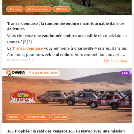
Transardennaise : la randonnée enduro incontournable dans les
Ardennes
Vous cherchez une 
randonnée enduro accessible 
France
 ? 🇫🇷
La 
Transardennaise
 vous emmène à Charleville-Mézières, dans les 
Ardennes, pour un 
week-end enduro
 hors compétition, ouvert aux 
Lire la suite...
motos enduro, trail et trial dès 125 cm³. 🏍️
Publié le
05/08/2026
Portée par le Moto Club de Charleville-Mézières en Ardennes 
(MCCMA) depuis plus de 30 éditions, cette 
aventure moto
 mise sur 
le plaisir de rouler plutôt que sur la performance chronométrée. 
😉
📆 Prochaines dates : du 19 au 20 Septembre 2026.
205 Trophée : le raid des Peugeot 205 au Maroc avec une mission