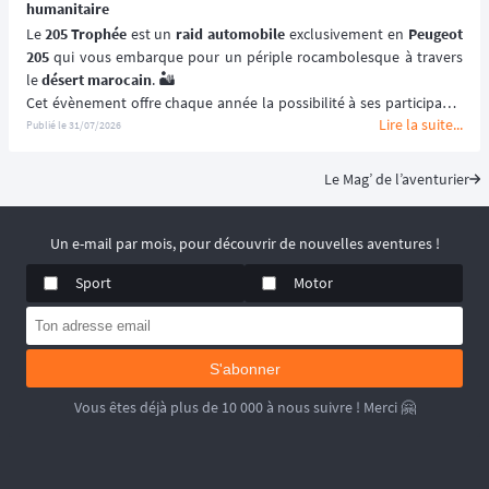
humanitaire
Le 
205 Trophée
 est un 
raid automobile
 exclusivement en 
Peugeot 
205
 qui vous embarque pour un périple rocambolesque à travers 
le 
désert marocain
. 🏜️
Cet évènement offre chaque année la possibilité à ses participants 
Lire la suite...
de (re)découvrir le Maroc en traversant ses paysages les plus 
Publié le
31/07/2026
emblématiques et les plus désertiques. 🌵
Visant à renouer avec l’esprit des 
premiers rallye-raids
, le 
205 
Le Mag’ de l’aventurier
Trophée
 est un 
véritable défi humain
solidarité
 et le dépassement de soi ! 🚙
📆 Prochaines dates : du 2 au 15 Mai 2027.
Un e-mail par mois, pour découvrir de nouvelles aventures !
Sport
Motor
S'abonner
Vous êtes déjà plus de 10 000 à nous suivre ! Merci 🤗