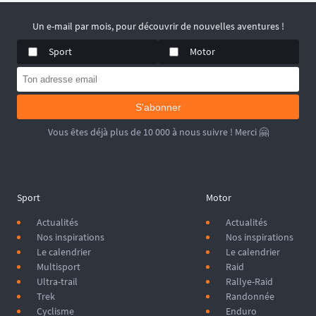
Un e-mail par mois, pour découvrir de nouvelles aventures !
Sport
Motor
S'abonner
Vous êtes déjà plus de 10 000 à nous suivre ! Merci 🤗
Sport
Motor
Actualités
Actualités
Nos inspirations
Nos inspirations
Le calendrier
Le calendrier
Multisport
Raid
Ultra-trail
Rallye-Raid
Trek
Randonnée
Cyclisme
Enduro