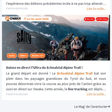
l'expérience des éditions précédentes incite à ne pas trop attendre : 
Lire la suite...
le tarif early bird, réservé aux 100 premiers inscrits, s'est envolé en 
Publié le
05/08/2026
quelques heures les années passées.
Suivez en direct l'Ultra du Schnalstal Alpine Trail !
Le grand départ est donné ! Le 
Schnalstal Alpine Trail
 bat son 
plein dans les paysages grandioses du Tyrol du Sud, et vous 
pouvez désormais vivre la course au plus près de l'action grâce au 
suivi en direct sur Owaka. Cette année, le 
live tracking
 est déployé 
Lire la suite...
spécifiquement pour la distance reine de l'événement afin de 
Publié le
01/08/2026
garantir une expérience sécurisée et immersive. ⛰️🏃‍♂️
Le Mag’ de l’aventurier