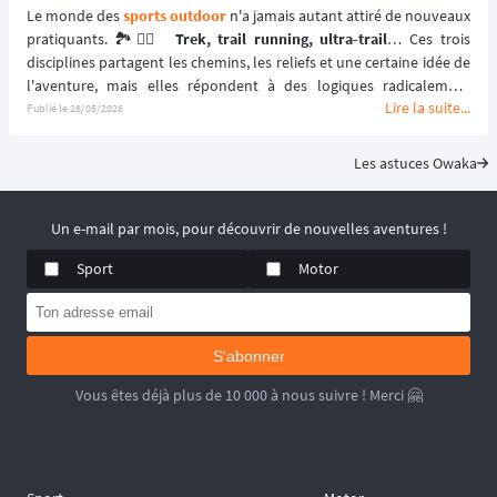
Le monde des 
sports outdoor
 n'a jamais autant attiré de nouveaux 
pratiquants. 🏞️🏃‍♂️ 
Trek, trail running, ultra-trail
… Ces trois 
disciplines partagent les chemins, les reliefs et une certaine idée de 
l'aventure, mais elles répondent à des logiques radicalement 
Lire la suite...
différentes. Comprendre leurs subtilités, c'est aussi mieux cibler 
Publié le
28/05/2026
l'expérience qui correspond à vos envies, votre niveau physique et 
votre rapport au dépassement de soi.
Les astuces Owaka
Un e-mail par mois, pour découvrir de nouvelles aventures !
Sport
Motor
S'abonner
Vous êtes déjà plus de 10 000 à nous suivre ! Merci 🤗