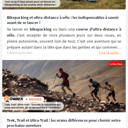
Bikepacking et ultra-distance à vélo : les indispensables à savoir
avant de se lancer !
Se lancer en 
bikepacking
 ou dans une 
course d'ultra-distance à 
vélo
, c'est accepter de vivre plusieurs jours sur deux roues, en 
pleine autonomie, souvent loin de tout. C'est une aventure qui se 
prépare autant dans la tête que dans les jambes et qui commence 
Lire la suite...
bien avant le départ. Voici les grandes clés pour aborder cette 
Publié le
26/06/2026
discipline avec les meilleures chances de succès, que vous visiez 
votre premier itinéraire gravel ou votre première ligne d'arrivée de 
course ultra. ⬇️
Trek, Trail et Ultra-Trail : les vraies différences pour choisir votre
prochaine aventure