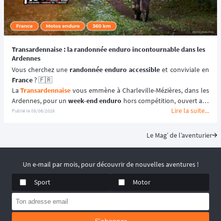
Transardennaise : la randonnée enduro incontournable dans les
Ardennes
Vous cherchez une 
randonnée enduro accessible 
France
 ? 🇫🇷
La 
Transardennaise
 vous emmène à Charleville-Mézières, dans les 
Ardennes, pour un 
week-end enduro
 hors compétition, ouvert aux 
Lire la suite...
motos enduro, trail et trial dès 125 cm³. 🏍️
Publié le
05/08/2026
Portée par le Moto Club de Charleville-Mézières en Ardennes 
(MCCMA) depuis plus de 30 éditions, cette 
aventure moto
 mise sur 
Le Mag’ de l’aventurier
le plaisir de rouler plutôt que sur la performance chronométrée. 
😉
📆 Prochaines dates : du 19 au 20 Septembre 2026.
Un e-mail par mois, pour découvrir de nouvelles aventures !
Sport
Motor
S'abonner