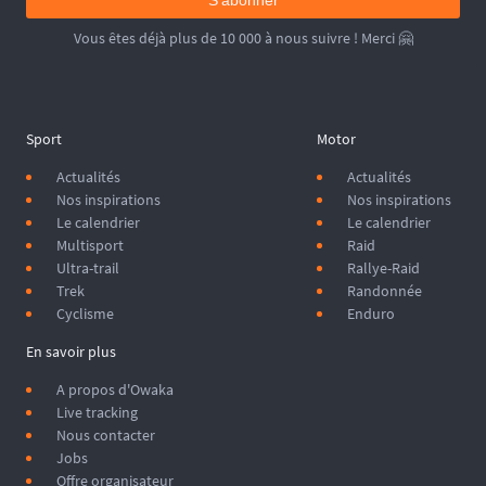
Vous êtes déjà plus de 10 000 à nous suivre ! Merci 🤗
Sport
Motor
Actualités
Actualités
Nos inspirations
Nos inspirations
Le calendrier
Le calendrier
Multisport
Raid
Ultra-trail
Rallye-Raid
Trek
Randonnée
Cyclisme
Enduro
En savoir plus
A propos d'Owaka
Live tracking
Nous contacter
Jobs
Offre organisateur