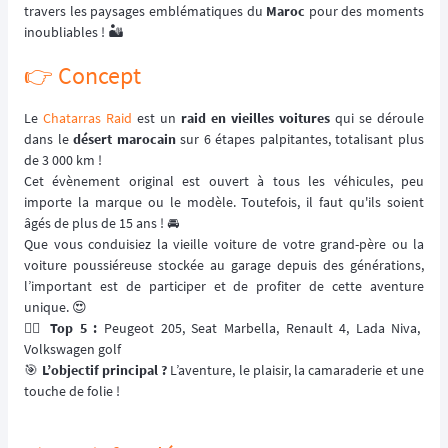
travers les paysages emblématiques du
Maroc
pour des moments
inoubliables ! 🏜️
👉 Concept
Le
Chatarras Raid
est un
raid en vieilles voitures
qui se déroule
dans le
désert marocain
sur 6 étapes palpitantes, totalisant plus
de 3 000 km !
Cet évènement original est ouvert à tous les véhicules, peu
importe la marque ou le modèle. Toutefois, il faut qu'ils soient
âgés de plus de 15 ans ! 🚘
Que vous conduisiez la vieille voiture de votre grand-père ou la
voiture poussiéreuse stockée au garage depuis des générations,
l’important est de participer et de profiter de cette aventure
unique. 😍
👉🏼
Top 5 :
Peugeot 205, Seat Marbella, Renault 4, Lada Niva,
Volkswagen golf
🎯
L’objectif principal ?
L’aventure, le plaisir, la camaraderie et une
touche de folie !