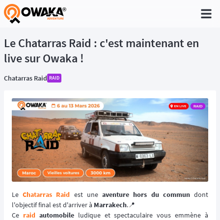
®
Le Chatarras Raid : c'est maintenant en
live sur Owaka !
Chatarras Raid
RAID
Le
Chatarras Raid
est une
aventure hors du commun
dont
l'objectif final est d'arriver à
Marrakech
.📍
Ce
raid
automobile
ludique et spectaculaire vous emmène à