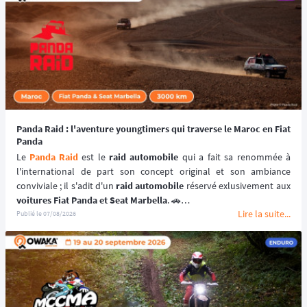
Panda Raid : l'aventure youngtimers qui traverse le Maroc en Fiat
Panda
Le 
Panda Raid
 est le 
raid automobile
 qui a fait sa renommée à 
l'international de part son concept original et son ambiance 
conviviale ; il s'adit d'un 
raid automobile
voitures Fiat Panda et Seat Marbella
. 🚗
Lire la suite...
Une véritable 
aventure offroad
 qui se déroule au coeur du 
désert 
Publié le
07/08/2026
marocain
 à bord de 
véhicules youngtimers
. 🚘🌵
📆 Prochaines dates : du 3 au 10 avril 2027.