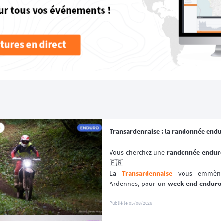
Transardennaise : la randonnée end
Vous cherchez une 
randonnée enduro
🇫🇷
La 
Transardennaise
 vous emmène 
Ardennes, pour un 
week-end endur
enduro, trail et trial dès 125 cm³. 🏍️
Portée par le Moto Club de Charle
Publié le
05/08/2026
depuis plus de 30 éditions, cette 
aven