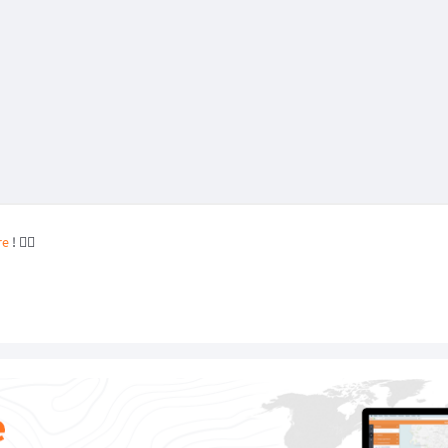
re
! 👈🏻