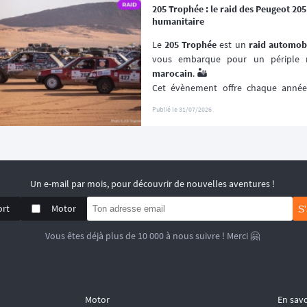
plutôt que sur la performance chron
205 Trophée : le raid des Peugeot 20
📆 Prochaines dates : du 19 au 20 Se
humanitaire
Le 
205 Trophée
 est un 
raid automob
vous embarque pour un périple r
marocain
. 🏜️
Cet évènement offre chaque année l
(re)découvrir le Maroc en traversant 
Publié le
31/07/2026
les plus désertiques. 🌵
Visant à renouer avec l’esprit des 
pre
un 
véritable défi humain
 et spo
dépassement de soi ! 🚙
📆 Prochaines dates : du 2 au 15 Mai 
Un e-mail par mois, pour découvrir de nouvelles aventures !
ort
Motor
S
Vous êtes déjà plus de 10 000 à nous suivre ! Merci 🤗
Motor
En savo