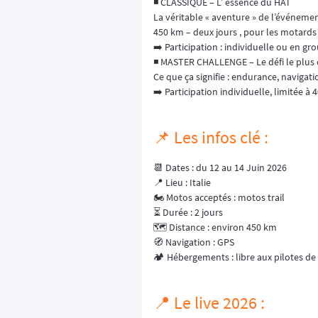
◾️ CLASSIQUE – L’ essence du HAT
La véritable « aventure » de l’événemen
450 km – deux jours , pour les motards
➡️ Participation : individuelle ou en gro
◾️ MASTER CHALLENGE – Le défi le plus
Ce que ça signifie : endurance, navigat
➡️ Participation individuelle, limitée à 
📌 Les infos clé :
📆 Dates : du 12 au 14 Juin 2026
📍 Lieu : Italie
🏍️ Motos acceptés : motos trail
⏳ Durée : 2 jours
🗺️ Distance : environ 450 km
🧭 Navigation : GPS
🏕️ Hébergements : libre aux pilotes de
📍 Le live 2026 :