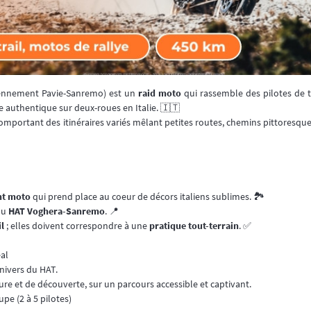
ennement Pavie-Sanremo) est un
raid moto
qui rassemble des pilotes de t
ce authentique sur deux-roues en Italie. 🇮🇹
omportant des itinéraires variés mêlant petites routes, chemins pittoresq
t moto
qui prend place au coeur de décors italiens sublimes. 🏞️
 du
HAT Voghera-Sanremo
. 📍
l
; elles doivent correspondre à une
pratique tout-terrain
. ✅
al
univers du HAT.
re et de découverte, sur un parcours accessible et captivant.
upe (2 à 5 pilotes)