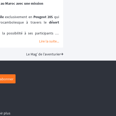
ométrée. 😉
5 au Maroc avec une mission
ptembre 2026.
ile
 exclusivement en 
Peugeot 205
 qui 
ocambolesque à travers le 
désert 
a possibilité à ses participants de 
ses paysages les plus emblématiques et 
Lire la suite...
miers rallye-raids
, le 
205 Trophée
 est 
Le Mag’ de l’aventurier
rtif qui prône la 
solidarité
 et le 
2027.
'abonner
ir plus