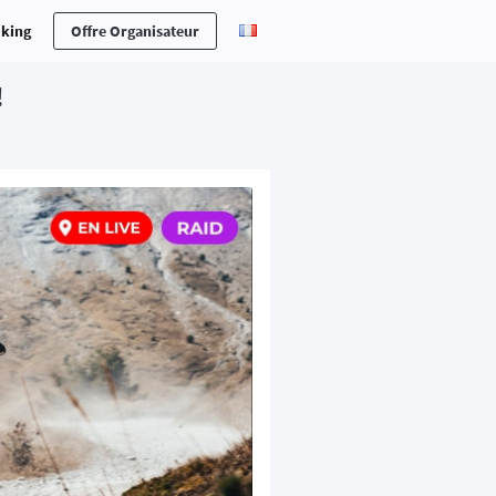
cking
Offre Organisateur
!