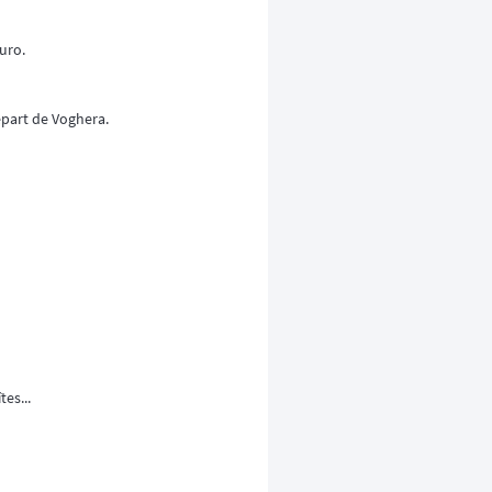
uro.
épart de Voghera.
es...