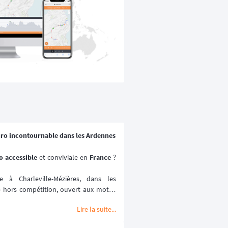
uro incontournable dans les Ardennes
 accessible 
et conviviale en 
France
 ? 
à Charleville-Mézières, dans les 
o
 hors compétition, ouvert aux motos 
Lire la suite...
ville-Mézières en Ardennes (MCCMA) 
ture moto
 mise sur le plaisir de rouler 