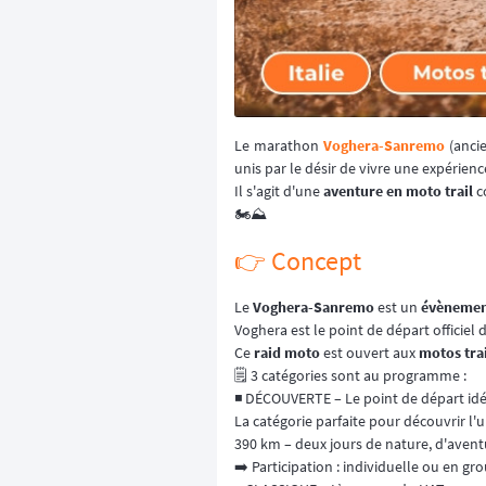
Le marathon
Voghera-Sanremo
(anci
unis par le désir de vivre une expérien
Il s'agit d'une
aventure en moto trail
c
🏍️⛰️
👉 Concept
Le
Voghera-Sanremo
est un
évènemen
Voghera est le point de départ officiel
Ce
raid moto
est ouvert aux
motos trai
🗒️ 3 catégories sont au programme :
◾️ DÉCOUVERTE – Le point de départ idé
La catégorie parfaite pour découvrir l'
390 km – deux jours de nature, d'aventu
➡️ Participation : individuelle ou en gro