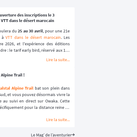
verture des inscriptions le 3
 VTT dans le désert marocain
oulera du 
25 au 30 avril
, pour une 21e 
 à 
VTT dans le désert marocain
. Les 
e 2026, et l'expérience des éditions 
e : le tarif early bird, réservé aux 100 
lques heures les années passées.
Lire la suite...
Alpine Trail !
lstal Alpine Trail
 bat son plein dans 
ud, et vous pouvez désormais vivre la 
e au suivi en direct sur Owaka. Cette 
écifiquement pour la distance reine de 
ience sécurisée et immersive. ⛰️🏃‍♂️
Lire la suite...
Le Mag’ de l’aventurier