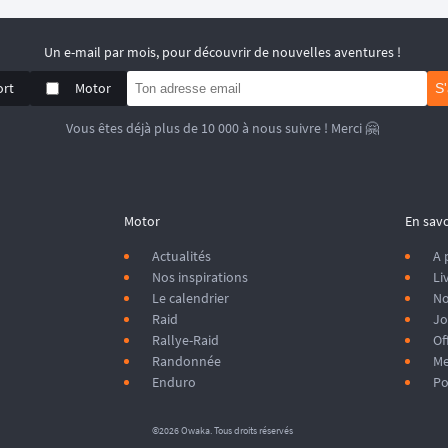
Un e-mail par mois, pour découvrir de nouvelles aventures !
ort
Motor
S
Vous êtes déjà plus de 10 000 à nous suivre ! Merci 🤗
Motor
En savo
Actualités
A 
Nos inspirations
Li
Le calendrier
No
Raid
Jo
Rallye-Raid
Of
Randonnée
Me
Enduro
Po
©2026 Owaka. Tous droits réservés