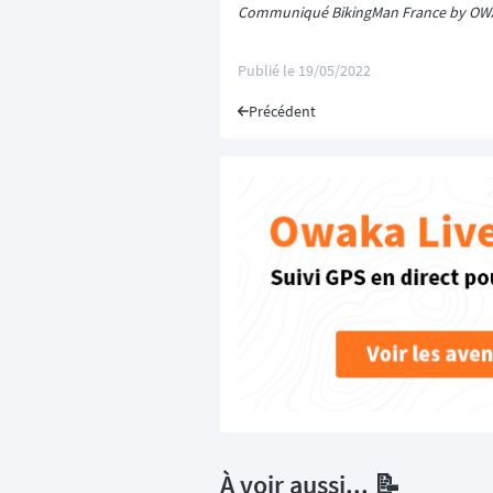
Communiqué BikingMan France by O
Publié le
19/05/2022
Précédent
À voir aussi... 📝