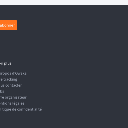
'abonner
ir plus
propos d'Owaka
ve tracking
us contacter
bs
fre organisateur
ntions légales
litique de confidentialité