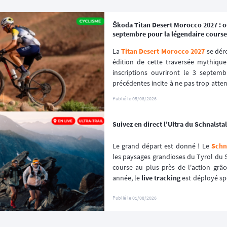
Škoda Titan Desert Morocco 2027 : ou
septembre pour la légendaire course
La 
Titan Desert Morocco 2027
 se dér
édition de cette traversée mythique
inscriptions ouvriront le 3 septembr
précédentes incite à ne pas trop attendr
premiers inscrits, s'est envolé en que
Publié le
05/08/2026
Suivez en direct l'Ultra du Schnalstal 
Le grand départ est donné ! Le 
Schna
les paysages grandioses du Tyrol du S
course au plus près de l'action grâc
année, le 
live tracking
 est déployé sp
l'événement afin de garantir une expér
Publié le
01/08/2026