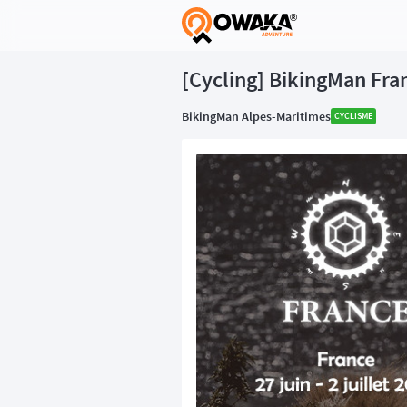
®
[Cycling] BikingMan Fra
BikingMan Alpes-Maritimes
CYCLISME