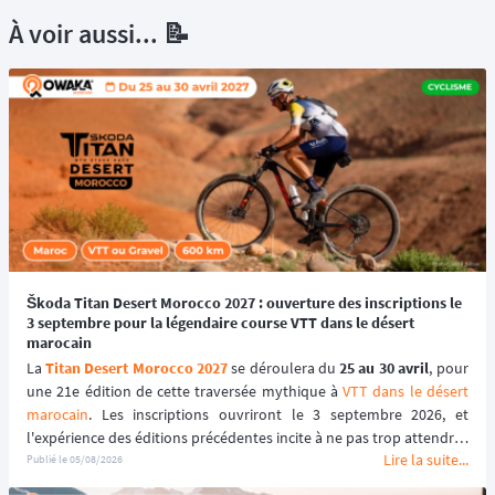
À voir aussi... 📝
Škoda Titan Desert Morocco 2027 : ouverture des inscriptions le
3 septembre pour la légendaire course VTT dans le désert
marocain
La 
Titan Desert Morocco 2027
 se déroulera du 
25 au 30 avril
, pour 
une 21e édition de cette traversée mythique à 
VTT dans le désert 
marocain
. Les inscriptions ouvriront le 3 septembre 2026, et 
l'expérience des éditions précédentes incite à ne pas trop attendre : 
Lire la suite...
le tarif early bird, réservé aux 100 premiers inscrits, s'est envolé en 
Publié le
05/08/2026
quelques heures les années passées.