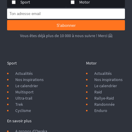
Sport
Motor
S'abonner
Vous êtes déjà plus de 10 000 à nous suivre ! Merci 🤗
Sport
Motor
Actualités
Actualités
Nos inspirations
Nos inspirations
Le calendrier
Le calendrier
Multisport
Raid
Ultra-trail
Rallye-Raid
Trek
Randonnée
Cyclisme
Enduro
En savoir plus
A propos d'Owaka