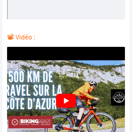
📽️ Vidéo :