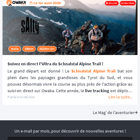
Suivez en direct l'Ultra du Schnalstal Alpine Trail !
Le grand départ est donné ! Le 
Schnalstal Alpine Trail
 bat son 
plein dans les paysages grandioses du Tyrol du Sud, et vous 
pouvez désormais vivre la course au plus près de l'action grâce au 
suivi en direct sur Owaka. Cette année, le 
live tracking
 est déployé 
Lire la suite...
spécifiquement pour la distance reine de l'événement afin de 
Publié le
01/08/2026
garantir une expérience sécurisée et immersive. ⛰️🏃‍♂️
Le Mag’ de l’aventurier
Un e-mail par mois, pour découvrir de nouvelles aventures !