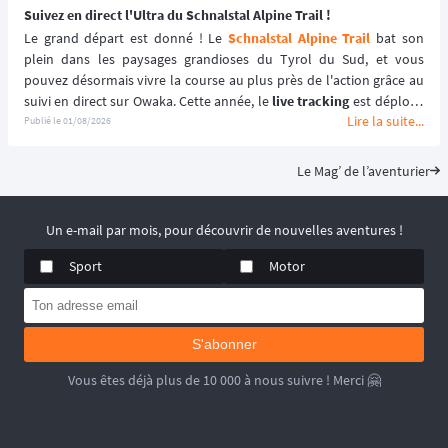
Suivez en direct l'Ultra du Schnalstal Alpine Trail !
Le grand départ est donné ! Le 
Schnalstal Alpine Trail
 bat son 
plein dans les paysages grandioses du Tyrol du Sud, et vous 
pouvez désormais vivre la course au plus près de l'action grâce au 
suivi en direct sur Owaka. Cette année, le 
live tracking
 est déployé 
Lire la suite...
spécifiquement pour la distance reine de l'événement afin de 
Publié le
01/08/2026
garantir une expérience sécurisée et immersive. ⛰️🏃‍♂️
Le Mag’ de l’aventurier
Un e-mail par mois, pour découvrir de nouvelles aventures !
Sport
Motor
S'abonner
Vous êtes déjà plus de 10 000 à nous suivre ! Merci 🤗