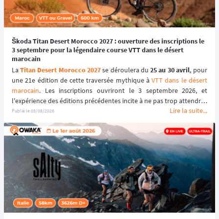
Škoda Titan Desert Morocco 2027 : ouverture des inscriptions le
3 septembre pour la légendaire course VTT dans le désert
marocain
La 
Titan Desert Morocco 2027
 se déroulera du 
25 au 30 avril
, pour 
une 21e édition de cette traversée mythique à 
VTT dans le désert 
marocain
. Les inscriptions ouvriront le 3 septembre 2026, et 
l'expérience des éditions précédentes incite à ne pas trop attendre : 
Lire la suite...
le tarif early bird, réservé aux 100 premiers inscrits, s'est envolé en 
Publié le
05/08/2026
quelques heures les années passées.