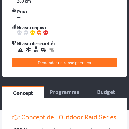
200 km
contacts d’assistance médicale locale.
L’organisation dispose de médecin(s), et
Prix :
—
d’une équipe médicale. Ils se répartissent sur
le circuit, ou suivent la progression de la
Niveau requis :
course. La balise satellitaire est fortement
conseillée pour les accidents qui pourraient
survenir en dehors du tracé, ou les égarés.
Niveau de securité :
L’organisation dispose d’au moins une
ambulance et/ou véhicule médicalisé à
poste ainsi que des médecins et équipes
Demander un renseignement
médicales qui se répartissent sur le circuit,
ou suivent la progression de la course.
L’organisation dispose d’hélicoptère(s),
d’ambulance, d’équipes médicales à poste
ainsi que des médecins et équipes médicales
Programme
Budget
Concept
qui se répartissent sur le circuit, ou suivent la
progression de la course.
👉 Concept de l'Outdoor Raid Series