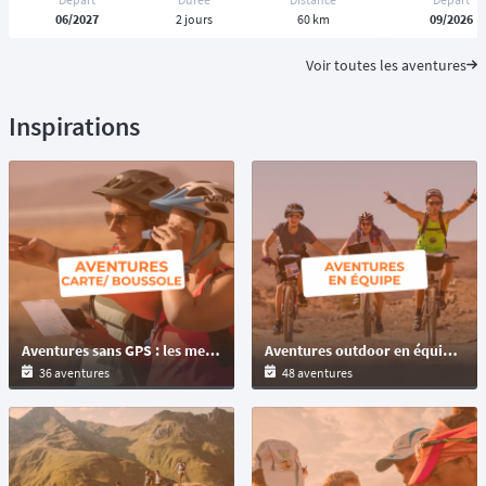
06/2027
2 jours
60 km
09/2026
Voir toutes les aventures
Inspirations
Aventures sans GPS : les meilleures épreuves à naviguer à la carte, au roadbook et à la boussole
Aventures outdoor en équipe : raids multisports et challenges pour tous les niveaux
36 aventures
48 aventures