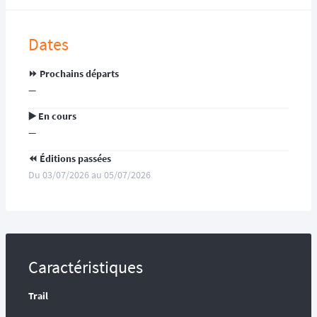
Dates
⏩️ Prochains départs
—
▶️ En cours
—
⏪️ Éditions passées
Du 03/07/2026 au 05/07/2026
Caractéristiques
Trail