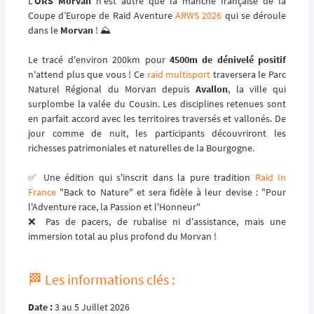
L'
ORS Morvan
n'est autre que la manche française de la
Coupe d’Europe de Raid Aventure
ARWS 2026
qui se déroule
dans le
Morvan
! ⛰️
Le tracé d'environ 200km pour
4500m de dénivelé positif
n'attend plus que vous ! Ce
raid multisport
traversera le Parc
Naturel Régional du Morvan depuis
Avallon
, la ville qui
surplombe la valée du Cousin. Les disciplines retenues sont
en parfait accord avec les territoires traversés et vallonés. De
jour comme de nuit, les participants découvriront les
richesses patrimoniales et naturelles de la Bourgogne.
✅ Une édition qui s'inscrit dans la pure tradition
Raid In
France
"Back to Nature" et sera fidèle à leur devise : "Pour
l'Adventure race, la Passion et l'Honneur"
❌ Pas de pacers, de rubalise ni d'assistance, mais une
immersion total au plus profond du Morvan !
🏁 Les informations clés :
Date :
3 au 5 Juillet 2026