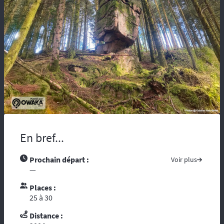
maladie, vous risquez d’être coupés du
monde et de tous moyens de secours.
Compter sur l’assistance des autochtones
n’est pas toujours aisée …. Nous vous
recommandons de partir avec tous les
contacts administratifs et de secours
disponibles sur les pays traversés, prenez
avec vous les guides touristiques comme : «
le Guide du Routard ». Et par ces temps de
crise mondiale, consultez le site du ministère
des affaires étrangères :
« Conseils aux
voyageurs »
. Le réseau GSM n’offre pas une
En bref...
couverture à 100%, donc il est fortement
conseillé voire indispensable de se munir
d’un téléphone ou d’une balise satellitaire.
Prochain départ :
Voir plus
L’organisation dispose d’un
personnel
—
diplômé de brevet d’Etat
et de premier
Places :
secours. Dans le cadre d’une randonnée,
25 à 30
vous vous reposez sur l’ouvreur et le
fermeur qui ont les compétences
Distance :
d’intervention des premiers secours et les