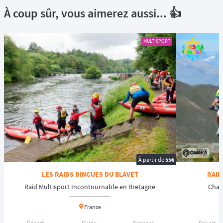
À coup sûr, vous aimerez aussi... 👍
MULTISPORT
À partir de
55€
LES RAIDS DINGUES DU BLAVET
RAID
Raid Multisport Incontournable en Bretagne
Cham
France
Départ
Durée
Distance
Départ