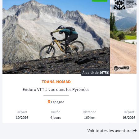
À partir de
1675€
TRANS-NOMAD
S
Enduro VTT à vue dans les Pyrénées
Espagne
Départ
Durée
Distance
Départ
10/2026
4 jours
160 km
08/2026
Voir toutes les aventures