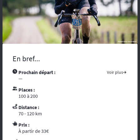
maladie, vous risquez d’être coupés du
monde et de tous moyens de secours.
Compter sur l’assistance des autochtones
n’est pas toujours aisée …. Nous vous
recommandons de partir avec tous les
contacts administratifs et de secours
disponibles sur les pays traversés, prenez
avec vous les guides touristiques comme : «
En bref...
le Guide du Routard ». Et par ces temps de
crise mondiale, consultez le site du ministère
des affaires étrangères :
« Conseils aux
Prochain départ :
Voir plus
voyageurs »
. Le réseau GSM n’offre pas une
—
couverture à 100%, donc il est fortement
Places :
conseillé voire indispensable de se munir
100 à 200
d’un téléphone ou d’une balise satellitaire.
L’organisation dispose d’un
personnel
Distance :
diplômé de brevet d’Etat
et de premier
70 - 120 km
secours. Dans le cadre d’une randonnée,
vous vous reposez sur l’ouvreur et le
Prix :
À partir de 33€
fermeur qui ont les compétences
d’intervention des premiers secours et les