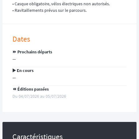
• Casque obligatoire, vélos électriques non autorisés.
• Ravitaillements prévus sur le parcours.
Dates
⏩️ Prochains départs
—
▶️ En cours
—
⏪️ Éditions passées
Du 04/07/2026 au 05/07/2026
Caractéristiques