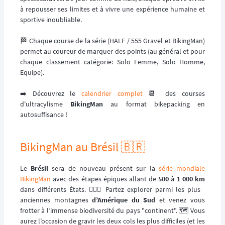
à repousser ses limites et à vivre une expérience humaine et
sportive inoubliable.
🏁 Chaque course de la série (HALF / 555 Gravel et BikingMan)
permet au coureur de marquer des points (au général et pour
chaque classement catégorie: Solo Femme, Solo Homme,
Equipe).
➡️ Découvrez le
calendrier complet
📆 des courses
d'ultracylisme
BikingMan
au format bikepacking en
autosuffisance !
BikingMan au Brésil 🇧🇷
Le
Brésil
sera de nouveau présent sur la
série mondiale
BikingMan
avec des étapes épiques allant de
500 à 1 000 km
dans différents États. 🚴🏼‍♂️ Partez explorer parmi les plus
anciennes montagnes
d’Amérique du Sud
et venez vous
frotter à l’immense biodiversité du pays "continent". 🗺️ Vous
aurez l’occasion de gravir les deux cols les plus difficiles (et les