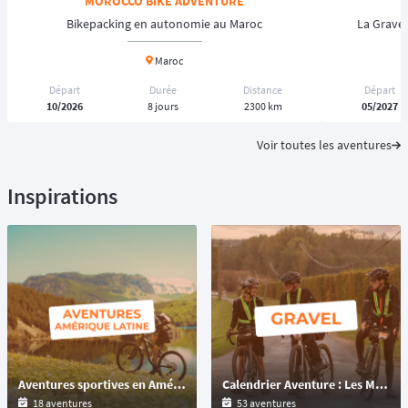
MOROCCO BIKE ADVENTURE
Bikepacking en autonomie au Maroc
La Gravel
Maroc
Départ
Durée
Distance
Départ
10/2026
8 jours
2300 km
05/2027
Voir toutes les aventures
Inspirations
Aventures sportives en Amérique latine : Trail, VTT, Multisport & Ultra-Cyclisme pour tous les niveaux
Calendrier Aventure : Les Meilleures Épreuves Gravel et Multi-Formats à Découvrir
18 aventures
53 aventures