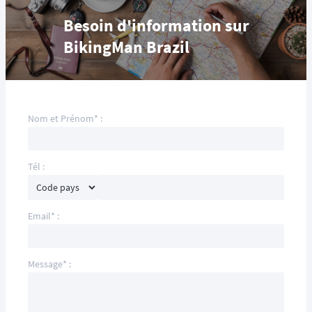
Besoin d'information sur
BikingMan Brazil
Nom et Prénom* :
Tél :
Email* :
Message* :