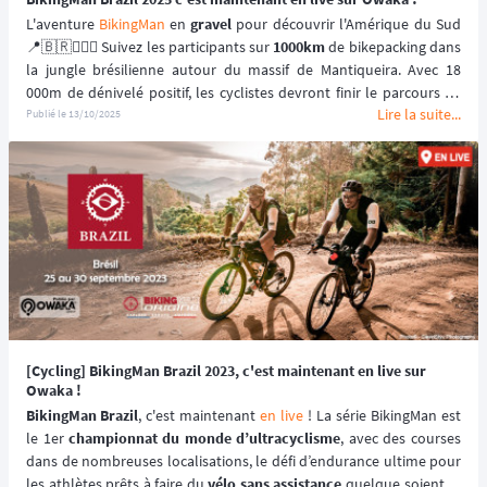
L'aventure 
BikingMan
 en 
gravel
 pour découvrir l'Amérique du Sud 
📍🇧🇷🚴🏼‍♂️ Suivez les participants sur 
1000km
 de bikepacking dans 
la jungle brésilienne autour du massif de Mantiqueira. Avec 18 
000m de dénivelé positif, les cyclistes devront finir le parcours en 
Lire la suite...
moins de 120 heures ! ⏱️
Publié le
13/10/2025
[Cycling] BikingMan Brazil 2023, c'est maintenant en live sur
Owaka !
BikingMan Brazil
, c'est maintenant 
en live
 ! La série BikingMan est 
le 1er 
championnat du monde d’ultracyclisme
, avec des courses 
dans de nombreuses localisations, le défi d’endurance ultime pour 
les athlètes prêts à faire du 
vélo sans assistance
 quelque soient le 