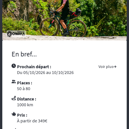
maladie, vous risquez d’être coupés du
monde et de tous moyens de secours.
Compter sur l’assistance des autochtones
n’est pas toujours aisée …. Nous vous
recommandons de partir avec tous les
contacts administratifs et de secours
disponibles sur les pays traversés, prenez
avec vous les guides touristiques comme : «
En bref...
le Guide du Routard ». Et par ces temps de
crise mondiale, consultez le site du ministère
des affaires étrangères :
« Conseils aux
Prochain départ :
Voir plus
voyageurs »
. Le réseau GSM n’offre pas une
Du 05/10/2026 au 10/10/2026
couverture à 100%, donc il est fortement
Places :
conseillé voire indispensable de se munir
50 à 80
d’un téléphone ou d’une balise satellitaire.
L’organisation dispose d’un
personnel
Distance :
diplômé de brevet d’Etat
et de premier
1000 km
secours. Dans le cadre d’une randonnée,
vous vous reposez sur l’ouvreur et le
Prix :
À partir de 349€
fermeur qui ont les compétences
d’intervention des premiers secours et les