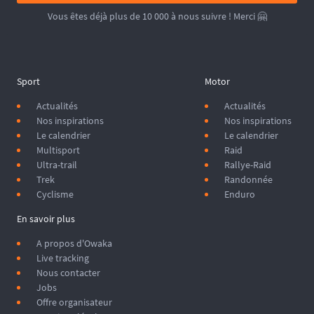
Vous êtes déjà plus de 10 000 à nous suivre ! Merci 🤗
Sport
Motor
Actualités
Actualités
Nos inspirations
Nos inspirations
Le calendrier
Le calendrier
Multisport
Raid
Ultra-trail
Rallye-Raid
Trek
Randonnée
Cyclisme
Enduro
En savoir plus
A propos d'Owaka
Live tracking
Nous contacter
Jobs
Offre organisateur