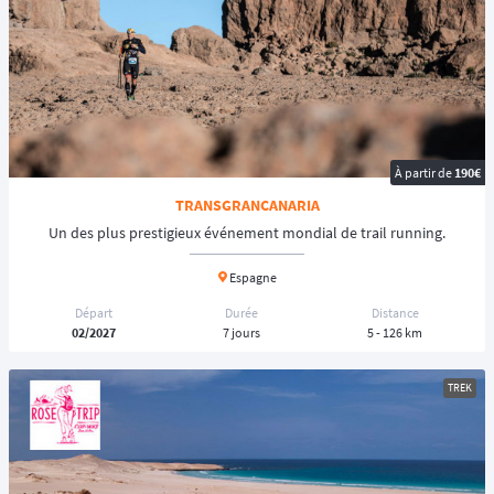
À partir de
190€
TRANSGRANCANARIA
Un des plus prestigieux événement mondial de trail running.
Espagne
Départ
Durée
Distance
02/2027
7 jours
5 - 126 km
TREK