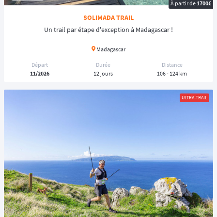
À partir de
1700€
SOLIMADA TRAIL
Un trail par étape d'exception à Madagascar !
Madagascar
Départ
Durée
Distance
11/2026
12 jours
106 - 124 km
ULTRA-TRAIL