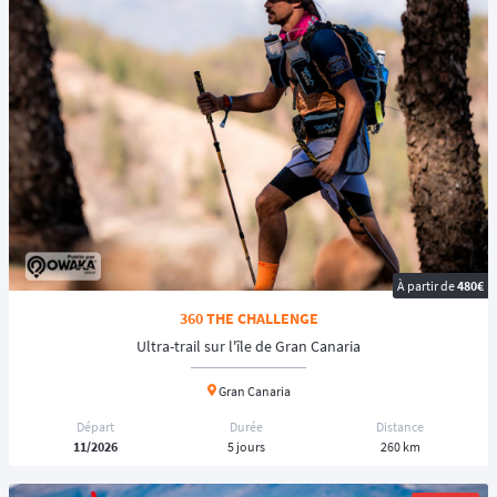
À partir de
480€
360 THE CHALLENGE
Ultra-trail sur l'île de Gran Canaria
Gran Canaria
Départ
Durée
Distance
11/2026
5 jours
260 km