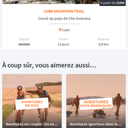
À partir de
3100€
CUBA MOUNTAIN TRAIL
Courir au pays de Che Guevara
Cuba
Départ
Durée
Distance
04/2026
11 jours
125 km
À coup sûr, vous aimerez aussi…
Aventures en couple : les expériences inoubliables pour les amoureux d’évasion à l'occasion de la Saint Valentin
Aventures sportives dans les pays nordiques : ultra-trails, cyclos extrêmes, raid multisport pour tous les niveaux