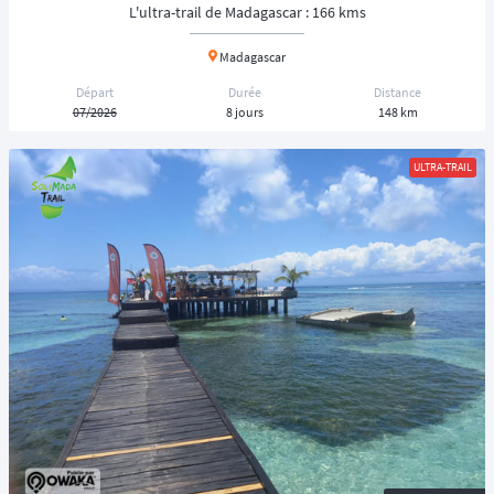
L'ultra-trail de Madagascar : 166 kms
Madagascar
Départ
Durée
Distance
07/2026
8 jours
148 km
ULTRA-TRAIL