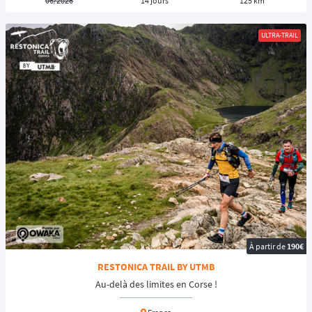
06/2026
14 jours
125 km
trouvez le voyage trail ou trek de vos rêves
!
ULTRA-TRAIL
À partir de
190€
RESTONICA TRAIL BY UTMB
Au-delà des limites en Corse !