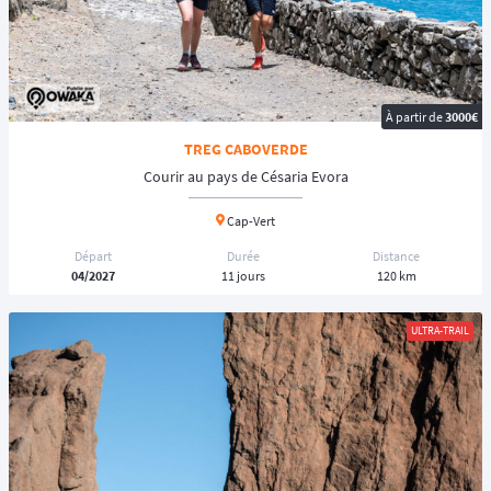
À partir de
3000€
TREG CABOVERDE
Courir au pays de Césaria Evora
Cap-Vert
Départ
Durée
Distance
04/2027
11 jours
120 km
ULTRA-TRAIL