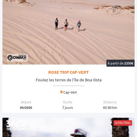
À partir de
2350€
ROSE TRIP CAP-VERT
Foulez les terres de l'île de Boa Vista
Cap-Vert
Départ
Durée
Distance
05/2026
7 jours
60-80 km
ULTRA-TRAIL