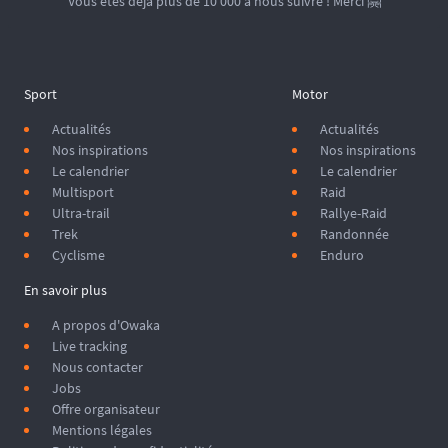
Vous êtes déjà plus de 10 000 à nous suivre ! Merci 🤗
Sport
Motor
Actualités
Actualités
Nos inspirations
Nos inspirations
Le calendrier
Le calendrier
Multisport
Raid
Ultra-trail
Rallye-Raid
Trek
Randonnée
Cyclisme
Enduro
En savoir plus
A propos d'Owaka
Live tracking
Nous contacter
Jobs
Offre organisateur
Mentions légales