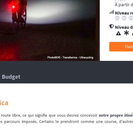
ent conseillée pour les accidents qui pourraient survenir en dehors du tracé, 
À partir 
’au moins une ambulance et/ou véhicule médicalisé à poste ainsi que des mé
Niveau r
 suivent la progression de la course.
hélicoptère(s), d’ambulance, d’équipes médicales à poste ainsi que des méd
 suivent la progression de la course.
Niveau de
Dem
Budget
ica
oute libre, ce qui signifie que vous devrez concevoir
votre propre itiné
es parcours imposés. Certains le prendront comme une course, d'autre