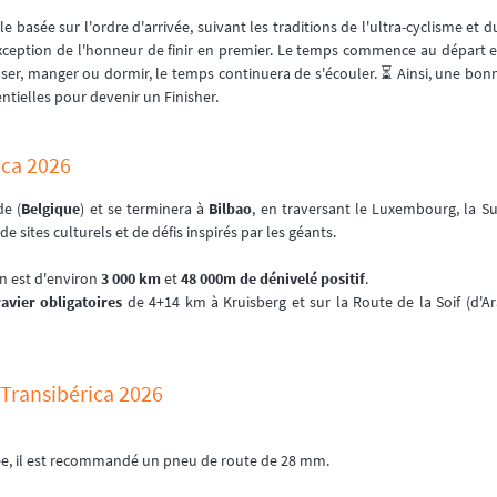
nale basée sur l'ordre d'arrivée, suivant les traditions de l'ultra-cyclisme et 
exception de l'honneur de finir en premier. Le temps commence au départ et
er, manger ou dormir, le temps continuera de s'écouler. ⏳ Ainsi, une bonne
ntielles pour devenir un Finisher.
ica 2026
de (
Belgique
) et se terminera à
Bilbao
, en traversant le Luxembourg, la S
e sites culturels et de défis inspirés par les géants.
on est d'environ
3 000 km
et
48 000m de dénivelé positif
.
avier obligatoires
de 4+14 km à Kruisberg et sur la Route de la Soif (d'Ar
la Transibérica 2026
ée, il est recommandé un pneu de route de 28 mm.