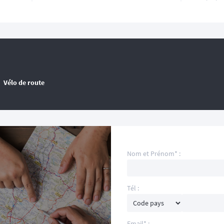
Vélo de route
Nom et Prénom* :
Tél :
Email* :