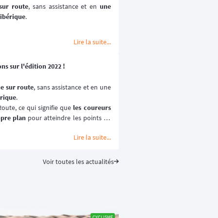
 sur route
, sans assistance et en 
une 
 ibérique
.
Lire la suite...
ns sur l'édition 2022 !
me sur route
, sans assistance et en une 
érique
.
ute, ce qui signifie que 
les coureurs 
opre plan
 pour atteindre les points de 
eindre certains des villages et cols de 
Lire la suite...
 difficiles de la péninsule ibérique, 
en 
iron 3 300 km
.
Voir toutes les actualités
CYCLISME