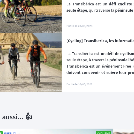
La Transibérica est un 
défi cycliste
seule étape
, qui traverse la 
péninsule
Publié le
23/03/2023
[Cycling] Transiberica, les informatio
La Transibérica est
 un défi de cyclis
seule étape, à travers la 
péninsule ib
Transibérica est un événement Free Ro
doivent concevoir et suivre leur pr
contrôle obligatoires, conçus pour att
montagne les plus beaux, diversifiés et
Publié le
16/05/2022
obtenant un itinéraire moyen de env
aussi... 👍
ME
REPLAY
CYCLISME