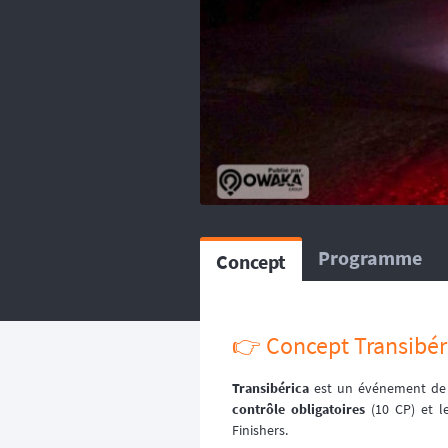
balise satellitaire est fortem
L’organisation dispose d
répartissent sur le circuit, ou
L’organisation dispose d’
répartissent sur le circuit, ou
Programme
Concept
👉️ Concept Transibér
Transibérica
est un événement de r
contrôle obligatoires
(10 CP) et l
Finishers.