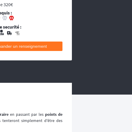
ou les égarés.
de 320€
decins et équipes médicales qui se
equis :
ecins et équipes médicales qui se
 securité :
ander un renseignement
raire
en passant par les
points de
s tenteront simplement d'être des