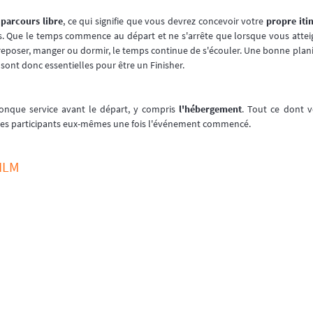
à
parcours libre
, ce qui signifie que vous devrez concevoir votre
propre iti
es. Que le temps commence au départ et ne s'arrête que lorsque vous atteig
poser, manger ou dormir, le temps continue de s'écouler. Une bonne planif
nt donc essentielles pour être un Finisher.
lconque service avant le départ, y compris
l'hébergement
. Tout ce dont 
 les participants eux-mêmes une fois l'événement commencé.
FILM