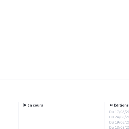
▶️ En cours
⏪️ Éditions
—
Du 17/08/2
Du 24/08/2
Du 19/08/2
Du 13/08/2